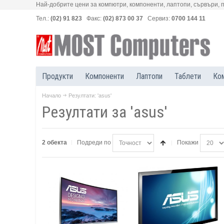
Най-добрите цени за компютри, компоненти, лаптопи, сървъри, 
Тел.:
(02) 91 823
Факс:
(02) 873 00 37
Сервиз:
0700 144 11
Продукти
Компоненти
Лаптопи
Таблети
Ко
Начало
Резултати: 'asus'
Резултати за 'asus'
2 обекта
Подреди по
Покажи