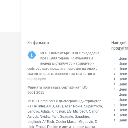
За фирмата
Най-добр
продукт
МОСТ Компютърс ООД е създадена
през 1990 година. Компанията е
Цени 
водещ дистрибутор на хардуер и
Цени 
софтуер като предлага търговия на едро с
Цени 
всички видове компоненти за компютри и
Цени 
периферия.
Цени
Цени 
Фирмата притежава сертификат ISO
Цени 
9001:2015
Цени 
Цени 
MOST Computers е дългосрочен дистрибутор
Цени
на
HP
,
Intel
,
AMD
,
Asus
,
Acer
,
Nokia
,
Supermicro
,
Цени 
Lenovo
,
Adata
,
Kingston
,
LG
,
Microsoft
,
Canon
,
Цени 
Asrock
,
Nvidia
,
Palit
,
Seagate
,
Sapphire
,
Цени 
Logitech
,
A4Tech
,
Cooler Master
,
Gigabyte
,
D-
Link
,
Fractal Design
и други водещи марки.