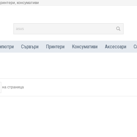
принтери, консумативи
мпютри
Сървъри
Принтери
Консумативи
Аксесоари
С
на страница