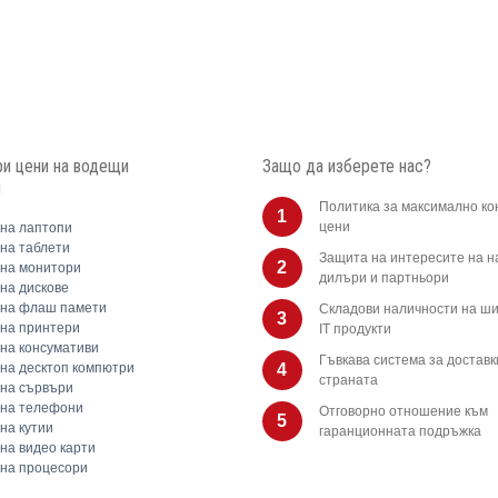
и цени на водещи
Защо да изберете нас?
и
Политика за максимално ко
1
цени
на лаптопи
на таблети
Защита на интересите на 
2
на монитори
дилъри и партньори
на дискове
 на флаш памети
Складови наличности на ши
3
на принтери
IT продукти
на консумативи
Гъвкава система за доставк
на десктоп компютри
4
страната
на сървъри
 на телефони
Отговорно отношение към
5
на кутии
гаранционната подръжка
на видео карти
на процесори