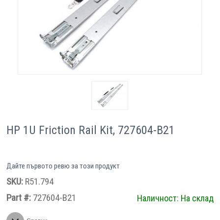
Компютри
Сървъри
Принтери
Консумативи
Аксесоари
HP 1U Friction Rail Kit, 727604-B21
Смартфони
Дайте първото ревю за този продукт
SKU:
R51.794
Part #:
727604-B21
Наличност:
На склад