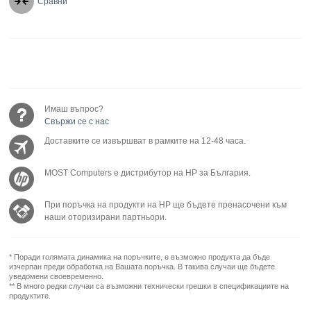
Сравни
Имаш въпрос?
Свържи се с нас
Доставките се извършват в рамките на 12-48 часа.
MOST Computers е дистрибутор на HP за България.
При поръчка на продукти на HP ще бъдете пренасочени към
наши оторизирани партньори.
* Поради голямата динамика на поръчките, е възможно продукта да бъде
изчерпан преди обработка на Вашата поръчка. В такива случаи ще бъдете
уведомени своевременно.
** В много редки случаи са възможни технически грешки в спецификациите на
продуктите.