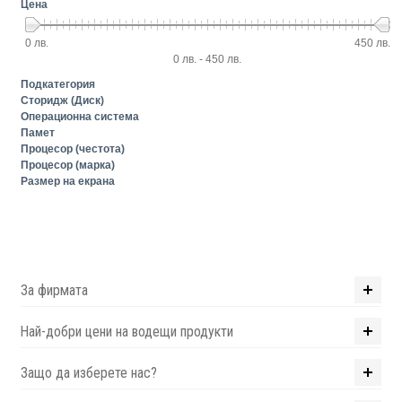
Цена
0 лв.
450 лв.
0 лв. - 450 лв.
Подкатегория
Сторидж (Диск)
Операционна система
Памет
Процесор (честота)
Процесор (марка)
Размер на екрана
За фирмата
Най-добри цени на водещи продукти
Защо да изберете нас?