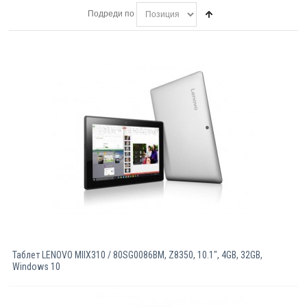
Подреди по
Компютри
Сървъри
Принтери
Консумативи
Аксесоари
Смартфони
Таблет LENOVO MIIX310 / 80SG0086BM, Z8350, 10.1", 4GB, 32GB,
Windows 10