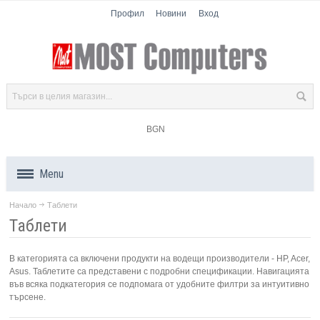
Профил
Новини
Вход
BGN
Menu
Начало
Таблети
Продукти
Таблети
Компоненти
В категорията са включени продукти на водещи производители - HP, Acer,
Asus. Таблетите са представени с подробни спецификации. Навигацията
Лаптопи
във всяка подкатегория се подпомага от удобните филтри за интуитивно
търсене.
Таблети