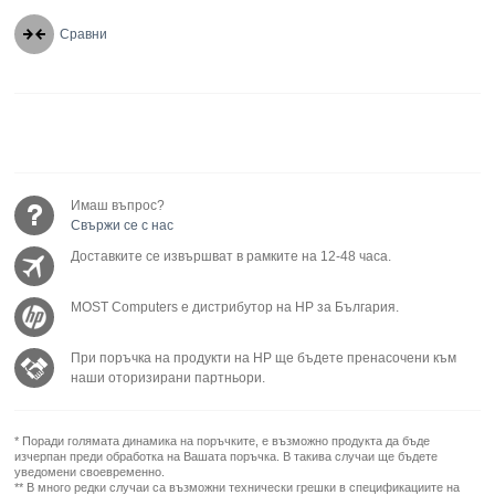
Сравни
Имаш въпрос?
Свържи се с нас
Доставките се извършват в рамките на 12-48 часа.
MOST Computers е дистрибутор на HP за България.
При поръчка на продукти на HP ще бъдете пренасочени към
наши оторизирани партньори.
* Поради голямата динамика на поръчките, е възможно продукта да бъде
изчерпан преди обработка на Вашата поръчка. В такива случаи ще бъдете
уведомени своевременно.
** В много редки случаи са възможни технически грешки в спецификациите на