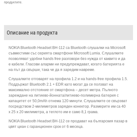
продуктите.
Описание на продукта
NOKIA Bluetooth Headset BH-112 са Bluetooth слушалки на Microsoft
съвместими със серията смартфони Microsoft Lumia. Слушалките
позволяват удобни hands free разговори без нужда от каквито и да
е кабели. Гласови аларми ни предупреждават, когато батерията е
на път да свърши, така че да я заредим навреме.
Слушалките отговарят на профила 1.2 и на hands-free профила 1.5.
Поддържат Bluetooth 2.1 + EDR като могат да се ползват на
максимално отстояние от смартфона – десет метра. Пълното
зареждане на литиево-йонната/литиево-полимерна батерия с
капацитет от 50,0mAh отнема 120 минути. Слушалките се свързват
посредством 2-милиметров заряден конектор. Размерите им са 40
х 25 х 20 милиметра, а теглото им е само 8,1 грама.
NOKIA Bluetooth Headset BH-112 се продават на българския пазар в
цвят циан с гаранционен срок от 6 месеца.