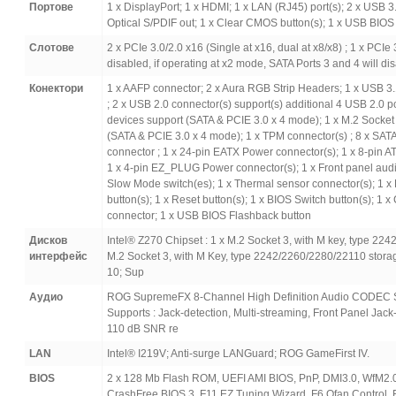
Портове
1 x DisplayPort; 1 x HDMI; 1 x LAN (RJ45) port(s); 2 x USB 
Optical S/PDIF out; 1 x Clear CMOS button(s); 1 x USB BIOS 
Слотове
2 x PCIe 3.0/2.0 x16 (Single at x16, dual at x8/x8) ; 1 x PCIe 
disabled, if operating at x2 mode, SATA Ports 3 and 4 will di
Конектори
1 x AAFP connector; 2 x Aura RGB Strip Headers; 1 x USB 3.
; 2 x USB 2.0 connector(s) support(s) additional 4 USB 2.0 p
devices support (SATA & PCIE 3.0 x 4 mode); 1 x M.2 Socket
(SATA & PCIE 3.0 x 4 mode); 1 x TPM connector(s) ; 8 x SA
connector ; 1 x 24-pin EATX Power connector(s); 1 x 8-pin 
1 x 4-pin EZ_PLUG Power connector(s); 1 x Front panel audi
Slow Mode switch(es); 1 x Thermal sensor connector(s); 1 x
button(s); 1 x Reset button(s); 1 x BIOS Switch button(s); 
connector; 1 x USB BIOS Flashback button
Дисков
Intel® Z270 Chipset : 1 x M.2 Socket 3, with M key, type 2
интерфейс
M.2 Socket 3, with M Key, type 2242/2260/2280/22110 storag
10; Sup
Аудио
ROG SupremeFX 8-Channel High Definition Audio CODEC S12
Supports : Jack-detection, Multi-streaming, Front Panel Jac
110 dB SNR re
LAN
Intel® I219V; Anti-surge LANGuard; ROG GameFirst IV.
BIOS
2 x 128 Mb Flash ROM, UEFI AMI BIOS, PnP, DMI3.0, WfM2.0
CrashFree BIOS 3, F11 EZ Tuning Wizard, F6 Qfan Control, F