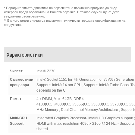
* Поради голямата динамика на поръчките, е възможно продукта да бъде
изчерпан преди обработка на Вашата поръчка. В такива случаи ще бъдете
уведомени своевременно.
** В много редки случаи са възможни технически грешки в спецификациите на
продуктите.
Характеристики
Чипсет
Intel® Z270
Съвместими
Intel® Socket 1151 for 7th Generation for 7th/6th Generat
процесори
Supports Intel® 14 nm CPU; Supports Intel® Turbo Boost Tec
depends on the C
Памет
4 x DIMM, Max. 64GB, DDR4
4133(O.C.)/4000(O.C.)/3866(O.C.)/3800(O.C.)/3733(O.C.)/3
MHz Memory ; Dual Channel Memory Architecture ; Supports
Multi-GPU
Integrated Graphics Processor- Intel® HD Graphics support ;
Support
HDMI with max. resolution 4096 x 2160 @ 24 Hz; - Supports
shared