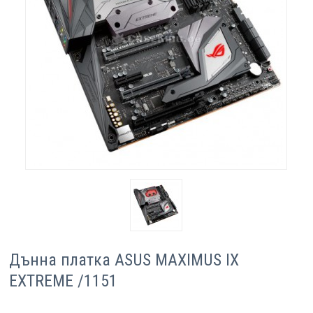
Компютри
Сървъри
Принтери
Консумативи
Аксесоари
Смартфони
Дънна платка ASUS MAXIMUS IX
EXTREME /1151