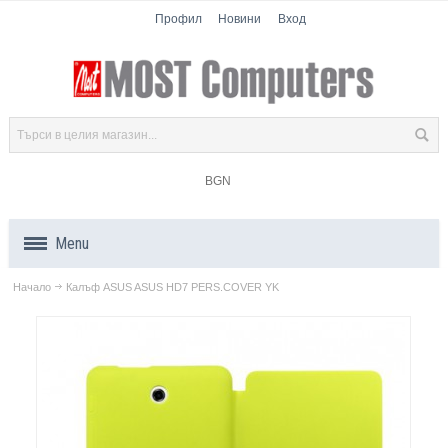
Профил
Новини
Вход
BGN
Menu
Начало
Калъф ASUS ASUS HD7 PERS.COVER YK
Продукти
Компоненти
Лаптопи
Таблети