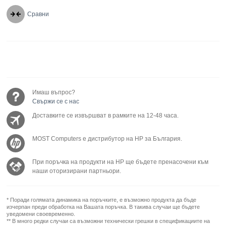
Сравни
Имаш въпрос?
Свържи се с нас
Доставките се извършват в рамките на 12-48 часа.
MOST Computers е дистрибутор на HP за България.
При поръчка на продукти на HP ще бъдете пренасочени към
наши оторизирани партньори.
* Поради голямата динамика на поръчките, е възможно продукта да бъде
изчерпан преди обработка на Вашата поръчка. В такива случаи ще бъдете
уведомени своевременно.
** В много редки случаи са възможни технически грешки в спецификациите на