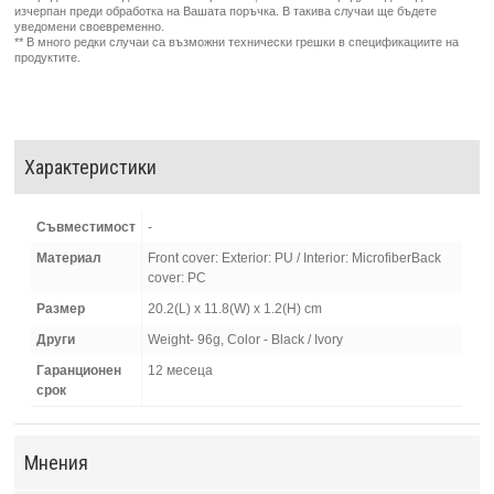
изчерпан преди обработка на Вашата поръчка. В такива случаи ще бъдете
уведомени своевременно.
** В много редки случаи са възможни технически грешки в спецификациите на
продуктите.
Характеристики
Съвместимост
-
Материал
Front cover: Exterior: PU / Interior: MicrofiberBack
cover: PC
Размер
20.2(L) x 11.8(W) x 1.2(H) cm
Други
Weight- 96g, Color - Black / Ivory
Гаранционен
12 месеца
срок
Мнения