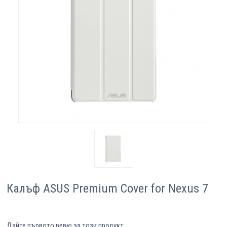
Компютри
Сървъри
Принтери
Консумативи
Аксесоари
Смартфони
Калъф ASUS Premium Cover for Nexus 7
Дайте първото ревю за този продукт