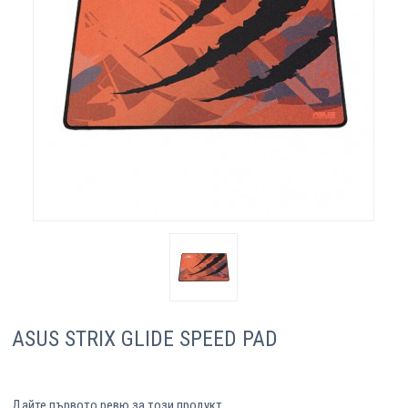
Компютри
Сървъри
Принтери
Консумативи
Аксесоари
Смартфони
ASUS STRIX GLIDE SPEED PAD
Дайте първото ревю за този продукт