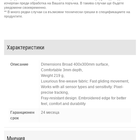
изчерпан преди обработка на Вашата поръчка. В такива случаи ще бъдете
уведомени своевременно.
** В много редки случаи са възможни технически грешки в спецификациите на
продуктите.
Характеристики
Описание
Dimensions Broad 400x300mm surface,
Comfortable 3mm depth,
Weight 219 g,
Luxurious fine-weave fabric: Fast gliding movement,
Works with all sensor types and sensitivity: Pixel-
precise tracking,
Fray-resistant design: Embroidered edge for better
feel, comfort and durability
Гаранционен
24 месеца
срок
Мнения