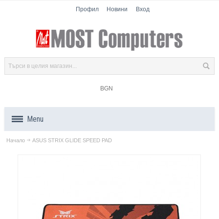
Профил
Новини
Вход
BGN
Menu
Начало
ASUS STRIX GLIDE SPEED PAD
Продукти
Компоненти
Лаптопи
Таблети