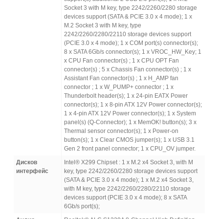
Socket 3 with M key, type 2242/2260/2280 storage
devices support (SATA & PCIE 3.0 x 4 mode); 1 x
M.2 Socket 3 with M key, type
2242/2260/2280/22110 storage devices support
(PCIE 3.0 x 4 mode); 1 x COM port(s) connector(s);
8 x SATA 6Gb/s connector(s); 1 x VROC_HW_Key; 1
x CPU Fan connector(s) ; 1 x CPU OPT Fan
connector(s) ; 5 x Chassis Fan connector(s) ; 1 x
Assistant Fan connector(s) ; 1 x H_AMP fan
connector ; 1 x W_PUMP+ connector ; 1 x
Thunderbolt header(s); 1 x 24-pin EATX Power
connector(s); 1 x 8-pin ATX 12V Power connector(s);
1 x 4-pin ATX 12V Power connector(s); 1 x System
panel(s) (Q-Connector); 1 x MemOK! button(s); 3 x
Thermal sensor connector(s); 1 x Power-on
button(s); 1 x Clear CMOS jumper(s); 1 x USB 3.1
Gen 2 front panel connector; 1 x CPU_OV jumper.
Дисков
Intel® X299 Chipset : 1 x M.2 x4 Socket 3, with M
интерфейс
key, type 2242/2260/2280 storage devices support
(SATA & PCIE 3.0 x 4 mode); 1 x M.2 x4 Socket 3,
with M key, type 2242/2260/2280/22110 storage
devices support (PCIE 3.0 x 4 mode); 8 x SATA
6Gb/s port(s);