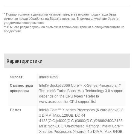
* Поради голямата динамика на поръчките, е възможно продукта да бъде
изчерпан преди обработка на Вашата поръчка. В такива случаи ще бъдете
уведомени своевременно.
** В много редки случаи са възможни технически грешки в спецификациите на
продуктите.
Характеристики
Чипсет
Intel® X299
Съвместими
Intel® Socket 2066 Core™ X-Series Processors ; *
процесори
The Intel® Turbo Boost Max Technology 3.0 support
depends on the CPU types * Refer to
www.asus.com for CPU support list
Памет
Intel® Core™ X-series Processors (6-core above): 8
x DIMM, Max. 128GB, DDR4
4133(O.C.)/4000(O.C.)/3600(O.C.)/2666/2400/2133
MHz Non-ECC, Un-buffered Memory ; Intel® Core™
X-series Processors (4-core): 4 x DIMM, Max. 64GB,