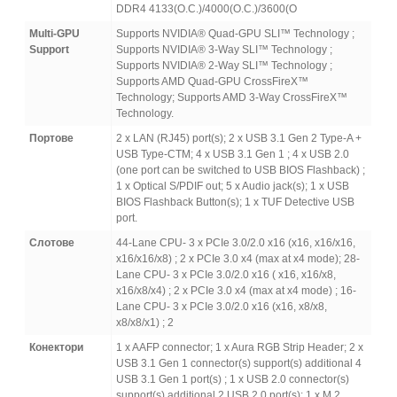
DDR4 4133(O.C.)/4000(O.C.)/3600(O
Multi-GPU
Supports NVIDIA® Quad-GPU SLI™ Technology ;
Support
Supports NVIDIA® 3-Way SLI™ Technology ;
Supports NVIDIA® 2-Way SLI™ Technology ;
Supports AMD Quad-GPU CrossFireX™
Technology; Supports AMD 3-Way CrossFireX™
Technology.
Портове
2 x LAN (RJ45) port(s); 2 x USB 3.1 Gen 2 Type-A +
USB Type-CTM; 4 x USB 3.1 Gen 1 ; 4 x USB 2.0
(one port can be switched to USB BIOS Flashback) ;
1 x Optical S/PDIF out; 5 x Audio jack(s); 1 x USB
BIOS Flashback Button(s); 1 x TUF Detective USB
port.
Слотове
44-Lane CPU- 3 x PCIe 3.0/2.0 x16 (x16, x16/x16,
x16/x16/x8) ; 2 x PCIe 3.0 x4 (max at x4 mode); 28-
Lane CPU- 3 x PCIe 3.0/2.0 x16 ( x16, x16/x8,
x16/x8/x4) ; 2 x PCIe 3.0 x4 (max at x4 mode) ; 16-
Lane CPU- 3 x PCIe 3.0/2.0 x16 (x16, x8/x8,
x8/x8/x1) ; 2
Конектори
1 x AAFP connector; 1 x Aura RGB Strip Header; 2 x
USB 3.1 Gen 1 connector(s) support(s) additional 4
USB 3.1 Gen 1 port(s) ; 1 x USB 2.0 connector(s)
support(s) additional 2 USB 2.0 port(s); 1 x M.2