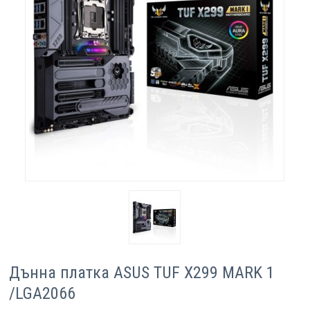
Компютри
Сървъри
Принтери
Консумативи
Аксесоари
Смартфони
Дънна платка ASUS TUF X299 MARK 1
/LGA2066