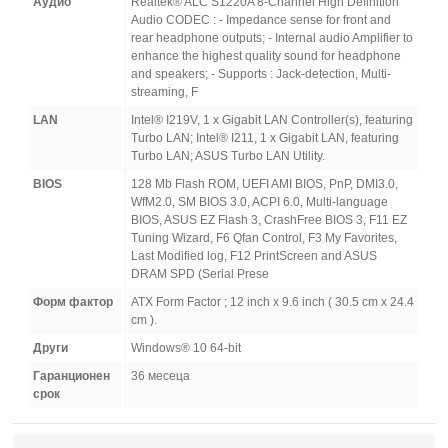
Аудио
Realtek® ALC S1220A 8-Channel High Definition
Audio CODEC : - Impedance sense for front and
rear headphone outputs; - Internal audio Amplifier to
enhance the highest quality sound for headphone
and speakers; - Supports : Jack-detection, Multi-
streaming, F
LAN
Intel® I219V, 1 x Gigabit LAN Controller(s), featuring
Turbo LAN; Intel® I211, 1 x Gigabit LAN, featuring
Turbo LAN; ASUS Turbo LAN Utility.
BIOS
128 Mb Flash ROM, UEFI AMI BIOS, PnP, DMI3.0,
WfM2.0, SM BIOS 3.0, ACPI 6.0, Multi-language
BIOS, ASUS EZ Flash 3, CrashFree BIOS 3, F11 EZ
Tuning Wizard, F6 Qfan Control, F3 My Favorites,
Last Modified log, F12 PrintScreen and ASUS
DRAM SPD (Serial Prese
Форм фактор
ATX Form Factor ; 12 inch x 9.6 inch ( 30.5 cm x 24.4
cm ).
Други
Windows® 10 64-bit
Гаранционен
36 месеца
срок