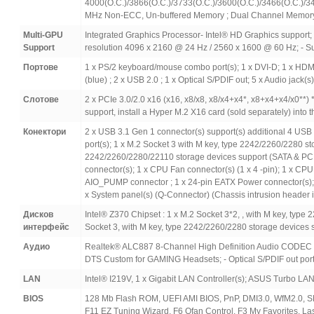
4000(O.C.)/3866(O.C.)/3733(O.C.)/3600(O.C.)/3466(O.C.)/3
MHz Non-ECC, Un-buffered Memory ; Dual Channel Memory A
Multi-GPU
Integrated Graphics Processor- Intel® HD Graphics support;
Support
resolution 4096 x 2160 @ 24 Hz / 2560 x 1600 @ 60 Hz; - S
Портове
1 x PS/2 keyboard/mouse combo port(s); 1 x DVI-D; 1 x HDMI
(blue) ; 2 x USB 2.0 ; 1 x Optical S/PDIF out; 5 x Audio jack(s)
Слотове
2 x PCIe 3.0/2.0 x16 (x16, x8/x8, x8/x4+x4*, x8+x4+x4/x0**) 
support, install a Hyper M.2 X16 card (sold separately) into
Конектори
2 x USB 3.1 Gen 1 connector(s) support(s) additional 4 USB 3
port(s); 1 x M.2 Socket 3 with M key, type 2242/2260/2280 st
2242/2260/2280/22110 storage devices support (SATA & PCIE
connector(s); 1 x CPU Fan connector(s) (1 x 4 -pin); 1 x CPU 
AIO_PUMP connector ; 1 x 24-pin EATX Power connector(s); 1
x System panel(s) (Q-Connector) (Chassis intrusion header 
Дисков
Intel® Z370 Chipset : 1 x M.2 Socket 3*2, , with M key, typ
интерфейс
Socket 3, with M key, type 2242/2260/2280 storage devices s
Аудио
Realtek® ALC887 8-Channel High Definition Audio CODEC : - 
DTS Custom for GAMING Headsets; - Optical S/PDIF out port(
LAN
Intel® I219V, 1 x Gigabit LAN Controller(s); ASUS Turbo LA
BIOS
128 Mb Flash ROM, UEFI AMI BIOS, PnP, DMI3.0, WfM2.0, SM
F11 EZ Tuning Wizard, F6 Qfan Control, F3 My Favorites, L