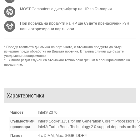
MOST Computers е дистрибутор на HP за България.
При поръчка на продукти на HP ще бъдете пренасочени към
наши оторизирани партньори.
* Поради голямата динамика на поръчките, е възможно продукта да бъде
изчерпан преди обработка на Вашата поръчка. В такива случаи ще бъдете
уведомени своевременно.
** В много редки случаи са възможни технически грешки в спецификациите на
продуктите.
Характеристики
Чипсет
Intel® Z370
Съвместими
Intel® Socket 1151 for 8th Generation Core™ Processors ; S
процесори
Intel® Turbo Boost Technology 2.0 support depends on the 
Памет
4 x DIMM, Max. 64GB, DDR4