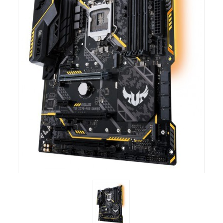
Компютри
Сървъри
Принтери
Консумативи
Аксесоари
Смартфони