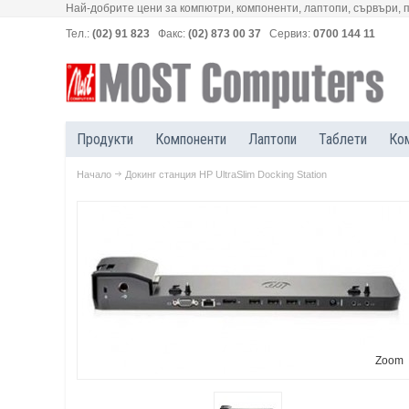
Най-добрите цени за компютри, компоненти, лаптопи, сървъри, 
Тел.:
(02) 91 823
Факс:
(02) 873 00 37
Сервиз:
0700 144 11
Продукти
Компоненти
Лаптопи
Таблети
Ко
Начало
Докинг станция HP UltraSlim Docking Station
Zoom