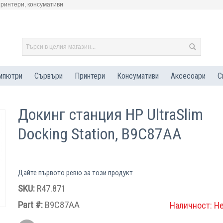
принтери, консумативи
мпютри
Сървъри
Принтери
Консумативи
Аксесоари
С
Докинг станция HP UltraSlim
Docking Station, B9C87AA
Дайте първото ревю за този продукт
SKU:
R47.871
Part #:
B9C87AA
Наличност:
Н