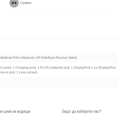
Сравни
liteBook Folio Ultrabook, HP EliteBook Revolve Tablet
.0 ports, 1 Charging port); 1 RJ-45 (network) jack; 1 DisplayPort 1.1a (DisplayPort 
ine-in jack; 1 Line-out jack
и цени на водещи
Защо да изберете нас?
и