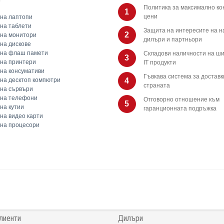
Политика за максимално ко
1
цени
на лаптопи
на таблети
Защита на интересите на 
2
на монитори
дилъри и партньори
на дискове
 на флаш памети
Складови наличности на ши
3
на принтери
IT продукти
на консумативи
Гъвкава система за доставк
на десктоп компютри
4
страната
на сървъри
 на телефони
Отговорно отношение към
5
на кутии
гаранционната подръжка
на видео карти
на процесори
лиенти
Дилъри