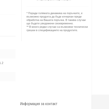
* Поради голямата динамика на поръчките, е
възможно продукта да бъде изчерпан преди
обработка на Вашата поръчка. В такива случаи
ще бъдете уведомени своевременно.
** В много редки случаи са възможни технически
грешки в спецификациите на продуктите.
1.2
Информация за контакт