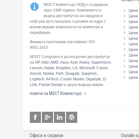
МОСТ Компютърс ООД е създадена
през 1990 година. Компанията е
Цени 
водещ дистрибутор на хардуер и
Цени 
софтуер като предлага търговия на едро с
Цени 
всички видове компоненти за компютри и
Цени 
периферия.
Цени
Цени 
Фирмата притежава сертификат ISO
Цени 
9001:2015
Цени 
Цени 
MOST Computers е дългосрочен дистрибутор
Цени
на
HP
,
Intel
,
AMD
,
Asus
,
Acer
,
Nokia
,
Supermicro
,
Цени 
Lenovo
,
Adata
,
Kingston
,
LG
,
Microsoft
,
Canon
,
Цени 
Asrock
,
Nvidia
,
Palit
,
Seagate
,
Sapphire
,
Цени 
Logitech
,
A4Tech
,
Cooler Master
,
Gigabyte
,
D-
Link
,
Fractal Design
и други водещи марки.
повече за МОСТ Компютърс
Офиси и сервизи
Онлайн к