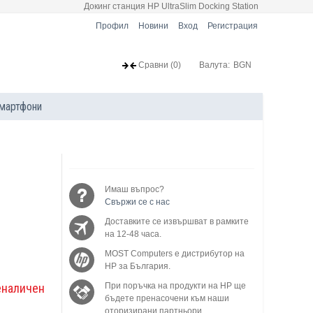
Докинг станция HP UltraSlim Docking Station
Профил
Новини
Вход
Регистрация
Сравни
(0)
Валута:
BGN
мартфони
Имаш въпрос?
Свържи се с нас
Доставките се извършват в рамките
на 12-48 часа.
MOST Computers е дистрибутор на
HP за България.
еналичен
При поръчка на продукти на HP ще
бъдете пренасочени към наши
оторизирани партньори.