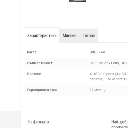
Характеристики
Мнения
Тагове
Part #
B9C87AA
Съвместимост
HP EliteBook Folio, HP E
Портове
4 USB 3.0 ports (3 USB 3
capable); 1 VGA port; 1 L
Гаранционен срок
12 месеца
За фирмата
Най-добр
продукт