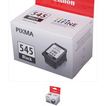
Компютри
Сървъри
Принтери
Консумативи
Аксесоари
Смартфони