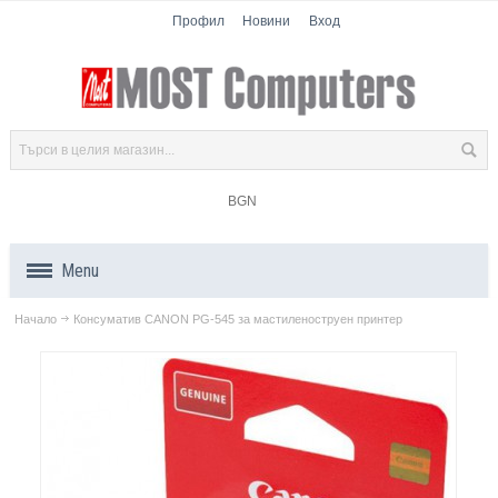
Профил
Новини
Вход
BGN
Menu
Начало
Консуматив CANON PG-545 за мастиленоструен принтер
Продукти
Компоненти
Лаптопи
Таблети