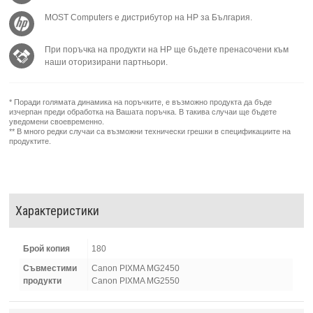
MOST Computers е дистрибутор на HP за България.
При поръчка на продукти на HP ще бъдете пренасочени към
наши оторизирани партньори.
* Поради голямата динамика на поръчките, е възможно продукта да бъде
изчерпан преди обработка на Вашата поръчка. В такива случаи ще бъдете
уведомени своевременно.
** В много редки случаи са възможни технически грешки в спецификациите на
продуктите.
Характеристики
Брой копия
180
Съвместими
Canon PIXMA MG2450
продукти
Canon PIXMA MG2550