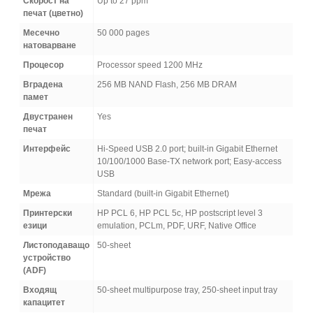
Скорост на
Up to 27 ppm
печат (цветно)
Месечно
50 000 pages
натоварване
Процесор
Processor speed 1200 MHz
Вградена
256 MB NAND Flash, 256 MB DRAM
памет
Двустранен
Yes
печат
Интерфейс
Hi-Speed USB 2.0 port; built-in Gigabit Ethernet
10/100/1000 Base-TX network port; Easy-access
USB
Мрежа
Standard (built-in Gigabit Ethernet)
Принтерски
HP PCL 6, HP PCL 5c, HP postscript level 3
езици
emulation, PCLm, PDF, URF, Native Office
Листоподаващо
50-sheet
устройство
(ADF)
Входящ
50-sheet multipurpose tray, 250-sheet input tray
капацитет