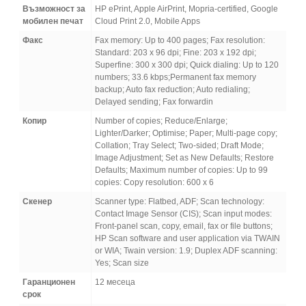
Възможност за
HP ePrint, Apple AirPrint, Mopria-certified, Google
мобилен печат
Cloud Print 2.0, Mobile Apps
Факс
Fax memory: Up to 400 pages; Fax resolution:
Standard: 203 x 96 dpi; Fine: 203 x 192 dpi;
Superfine: 300 x 300 dpi; Quick dialing: Up to 120
numbers; 33.6 kbps;Permanent fax memory
backup; Auto fax reduction; Auto redialing;
Delayed sending; Fax forwardin
Копир
Number of copies; Reduce/Enlarge;
Lighter/Darker; Optimise; Paper; Multi-page copy;
Collation; Tray Select; Two-sided; Draft Mode;
Image Adjustment; Set as New Defaults; Restore
Defaults; Maximum number of copies: Up to 99
copies: Copy resolution: 600 x 6
Скенер
Scanner type: Flatbed, ADF; Scan technology:
Contact Image Sensor (CIS); Scan input modes:
Front-panel scan, copy, email, fax or file buttons;
HP Scan software and user application via TWAIN
or WIA; Twain version: 1.9; Duplex ADF scanning:
Yes; Scan size
Гаранционен
12 месеца
срок