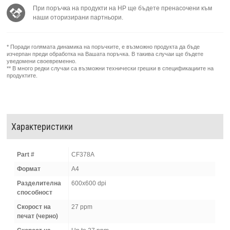
При поръчка на продукти на HP ще бъдете пренасочени към
наши оторизирани партньори.
* Поради голямата динамика на поръчките, е възможно продукта да бъде
изчерпан преди обработка на Вашата поръчка. В такива случаи ще бъдете
уведомени своевременно.
** В много редки случаи са възможни технически грешки в спецификациите на
продуктите.
Характеристики
Part #
CF378A
Формат
A4
Разделителна
600x600 dpi
способност
Скорост на
27 ppm
печат (черно)