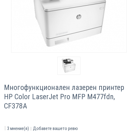
Компютри
Сървъри
Принтери
Консумативи
Аксесоари
Многофункционален лазерен принтер
Смартфони
HP Color LaserJet Pro MFP M477fdn,
CF378A
3
мнение(я)
Добавете вашето ревю