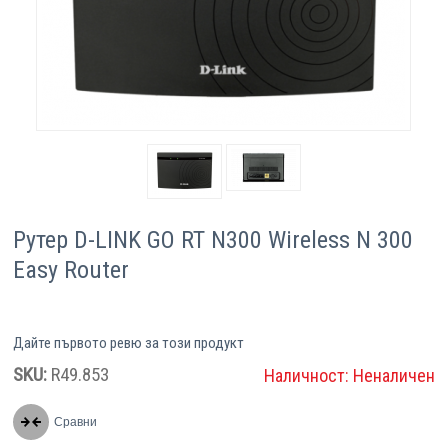
Компютри
Сървъри
Принтери
Консумативи
Рутер D-LINK GO RT N300 Wireless N 300
Аксесоари
Easy Router
Смартфони
Дайте първото ревю за този продукт
SKU:
R49.853
Наличност:
Неналичен
Сравни