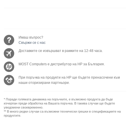
Имаш въпрос?
Свържи се с нас
Доставките се извършват в рамките на 12-48 часа.
MOST Computers е дистрибутор на HP за България.
При поръчка на продукти на HP ще бъдете пренасочени към
наши оторизирани партньори.
* Поради голямата динамика на поръчките, е възможно продукта да бъде
изчерпан преди обработка на Вашата поръчка. В такива случаи ще бъдете
уведомени своевременно.
** В много редки случаи са възможни технически грешки в спецификациите на
продуктите.