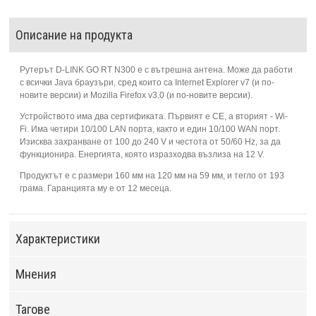
Описание на продукта
Рутерът D-LINK GO RT N300 е с вътрешна антена. Може да работи
с всички Java браузъри, сред които са Internet Explorer v7 (и по-
новите версии) и Mozilla Firefox v3.0 (и по-новите версии).
Устройството има два сертификата. Първият е CE, а вторият - Wi-
Fi. Има четири 10/100 LAN порта, както и един 10/100 WAN порт.
Изисква захранване от 100 до 240 V и честота от 50/60 Hz, за да
функционира. Енергията, която изразходва възлиза на 12 V.
Продуктът е с размери 160 мм на 120 мм на 59 мм, и тегло от 193
грама. Гаранцията му е от 12 месеца.
Характеристики
Мнения
Тагове