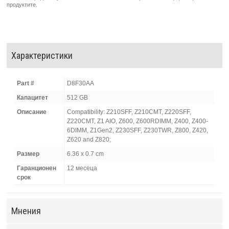
продуктите.
Характеристики
Part #
D8F30AA
Капацитет
512 GB
Описание
Compatibility: Z210SFF, Z210CMT, Z220SFF,
Z220CMT, Z1 AIO, Z600, Z600RDIMM, Z400, Z400-
6DIMM, Z1Gen2, Z230SFF, Z230TWR, Z800, Z420,
Z620 and Z820;
Размер
6.36 x 0.7 cm
Гаранционен
12 месеца
срок
Мнения