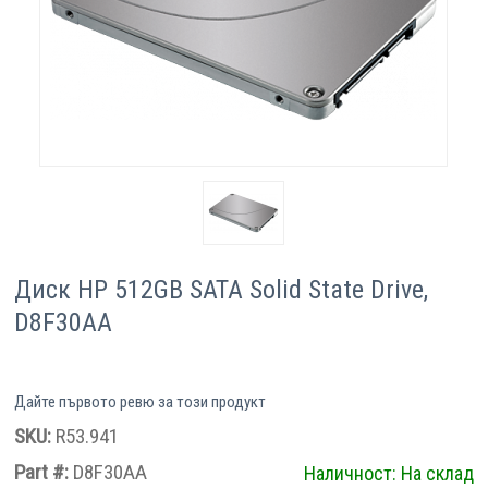
Компютри
Сървъри
Принтери
Консумативи
Аксесоари
Диск HP 512GB SATA Solid State Drive,
Смартфони
D8F30AA
Дайте първото ревю за този продукт
SKU:
R53.941
Part #:
D8F30AA
Наличност:
На склад