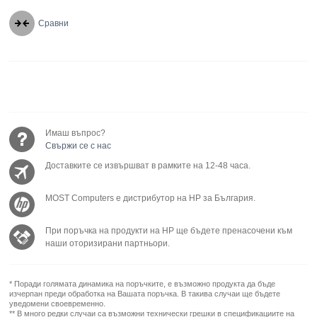
Сравни
Имаш въпрос?
Свържи се с нас
Доставките се извършват в рамките на 12-48 часа.
MOST Computers е дистрибутор на HP за България.
При поръчка на продукти на HP ще бъдете пренасочени към
наши оторизирани партньори.
* Поради голямата динамика на поръчките, е възможно продукта да бъде
изчерпан преди обработка на Вашата поръчка. В такива случаи ще бъдете
уведомени своевременно.
** В много редки случаи са възможни технически грешки в спецификациите на