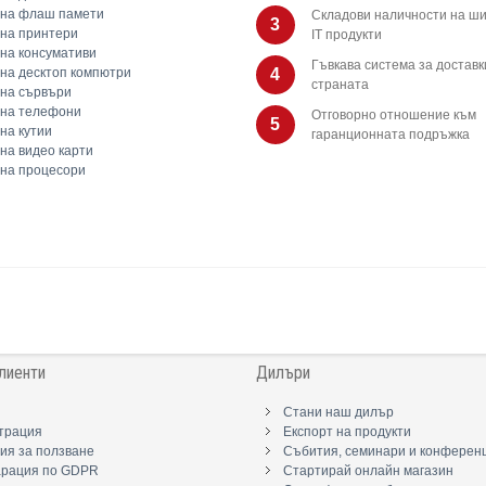
 на флаш памети
Складови наличности на ши
3
на принтери
IT продукти
на консумативи
Гъвкава система за доставк
на десктоп компютри
4
страната
на сървъри
 на телефони
Отговорно отношение към
5
на кутии
гаранционната подръжка
на видео карти
на процесори
лиенти
Дилъри
Стани наш дилър
трация
Експорт на продукти
ия за ползване
Събития, семинари и конферен
арация по GDPR
Стартирай онлайн магазин