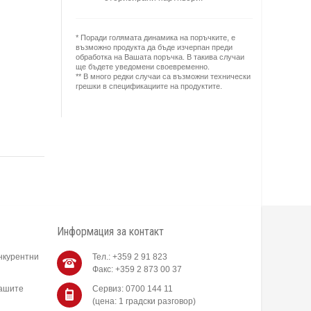
* Поради голямата динамика на поръчките, е
възможно продукта да бъде изчерпан преди
обработка на Вашата поръчка. В такива случаи
ще бъдете уведомени своевременно.
** В много редки случаи са възможни технически
грешки в спецификациите на продуктите.
Информация за контакт
нкурентни
Тел.: +359 2 91 823
Факс: +359 2 873 00 37
нашите
Сервиз: 0700 144 11
(цена: 1 градски разговор)