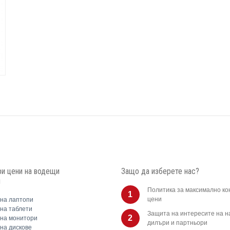
и цени на водещи
Защо да изберете нас?
и
Политика за максимално ко
1
цени
на лаптопи
на таблети
Защита на интересите на 
2
на монитори
дилъри и партньори
на дискове