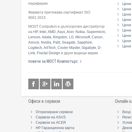
периферия.
Цени
Цени 
Фирмата притежава сертификат ISO
Цени 
9001:2015
Цени 
Цени 
MOST Computers е дългосрочен дистрибутор
Цени
на
HP
,
Intel
,
AMD
,
Asus
,
Acer
,
Nokia
,
Supermicro
,
Цени 
Lenovo
,
Adata
,
Kingston
,
LG
,
Microsoft
,
Canon
,
Цени 
Asrock
,
Nvidia
,
Palit
,
Seagate
,
Sapphire
,
Цени 
Logitech
,
A4Tech
,
Cooler Master
,
Gigabyte
,
D-
Link
,
Fractal Design
и други водещи марки.
повече за МОСТ Компютърс
Офиси и сервизи
Онлайн к
Оторизирани сервизи
Вход
Сервизи на ASUS
Регис
Сервизи на ACER
Услов
HP Гаранционна карта
Декл