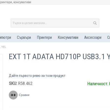
принтери, консумативи
мпютри
Сървъри
Принтери
Консумативи
Аксесоари
С
1 YEL
EXT 1T ADATA HD710P USB3.1 
Дайте първото ревю за този продукт
SKU:
R58.462
Наличност:
Сравни