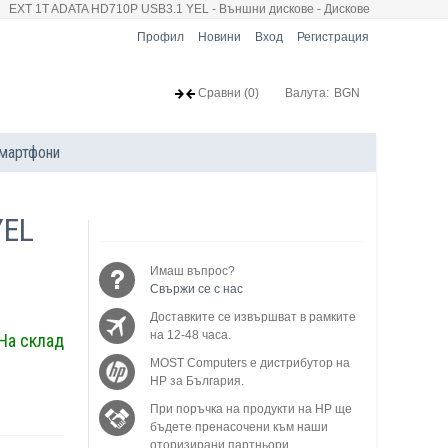
EXT 1T ADATA HD710P USB3.1 YEL - Външни дискове - Дискове
Профил
Новини
Вход
Регистрация
Сравни
(0)
Валута:
BGN
мартфони
YEL
Имаш въпрос?
Свържи се с нас
Доставките се извършват в рамките
на 12-48 часа.
На склад
MOST Computers е дистрибутор на
HP за България.
При поръчка на продукти на HP ще
бъдете пренасочени към наши
оторизирани партньори.