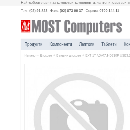
Най-добрите цени за компютри, компоненти, лаптопи, сървъри, 
Тел.:
(02) 91 823
Факс:
(02) 873 00 37
Сервиз:
0700 144 11
Продукти
Компоненти
Лаптопи
Таблети
Ко
Начало
Дискове
Външни дискове
EXT 1T ADATA HD710P USB3.