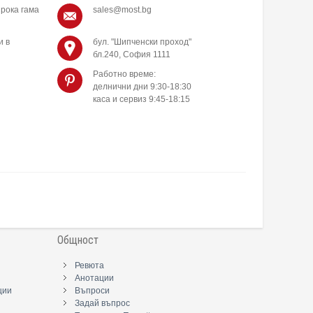
рока гама
sales@most.bg
и в
бул. "Шипченски проход"
бл.240, София 1111
Работно време:
делнични дни 9:30-18:30
каса и сервиз 9:45-18:15
Общност
Ревюта
Анотации
ции
Въпроси
Задай въпрос