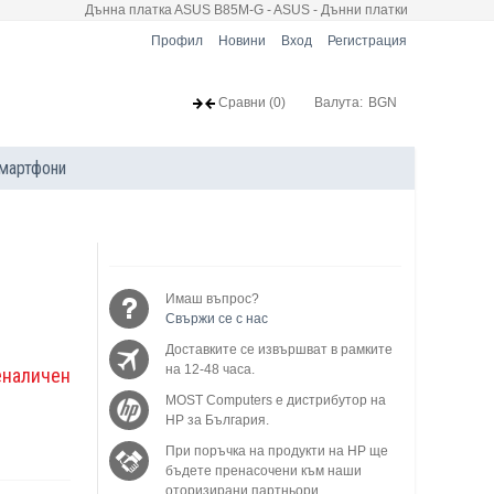
Дъннa платкa ASUS B85M-G - ASUS - Дънни платки
Профил
Новини
Вход
Регистрация
Сравни
(0)
Валута:
BGN
мартфони
Имаш въпрос?
Свържи се с нас
Доставките се извършват в рамките
на 12-48 часа.
еналичен
MOST Computers е дистрибутор на
HP за България.
При поръчка на продукти на HP ще
бъдете пренасочени към наши
оторизирани партньори.