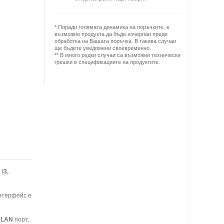
* Поради голямата динамика на поръчките, е
възможно продукта да бъде изчерпан преди
обработка на Вашата поръчка. В такива случаи
ще бъдете уведомени своевременно.
** В много редки случаи са възможни технически
грешки в спецификациите на продуктите.
 i3,
интерфейс е
LAN
порт,