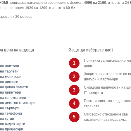
HDMI
поддържа максимална резолюция с формат
4096 на 2160
, и честота
24 
ална резолюция
1920 на 1200
, с честота
60 Hz
.
срок е от 36 месеца.
и цени на водещи
Защо да изберете нас?
и
Политика за максимално ко
1
цени
на лаптопи
на таблети
Защита на интересите на 
2
на монитори
дилъри и партньори
на дискове
 на флаш памети
Складови наличности на ши
3
на принтери
IT продукти
на консумативи
Гъвкава система за доставк
на десктоп компютри
4
страната
на сървъри
 на телефони
Отговорно отношение към
5
на кутии
гаранционната подръжка
на видео карти
на процесори