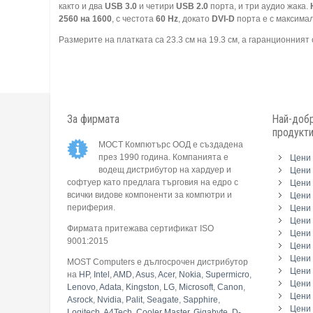
както и два
USB 3.0
и четири
USB 2.0
порта, и три аудио жака.
2560 на 1600
, с честота
60 Hz
, докато
DVI-D
порта е с максим
Размерите на платката са 23.3 см на 19.3 см, а гаранционният 
За фирмата
Най-добр
продукт
МОСТ Компютърс ООД е създадена
през 1990 година. Компанията е
Цени 
водещ дистрибутор на хардуер и
Цени 
софтуер като предлага търговия на едро с
Цени 
всички видове компоненти за компютри и
Цени 
периферия.
Цени
Цени 
Фирмата притежава сертификат ISO
Цени 
9001:2015
Цени 
Цени 
MOST Computers е дългосрочен дистрибутор
Цени
на
HP
,
Intel
,
AMD
,
Asus
,
Acer
,
Nokia
,
Supermicro
,
Цени 
Lenovo
,
Adata
,
Kingston
,
LG
,
Microsoft
,
Canon
,
Цени 
Asrock
,
Nvidia
,
Palit
,
Seagate
,
Sapphire
,
Цени 
Logitech
,
A4Tech
,
Cooler Master
,
Gigabyte
,
D-