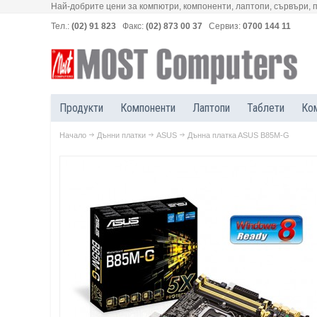
Най-добрите цени за компютри, компоненти, лаптопи, сървъри, 
Тел.:
(02) 91 823
Факс:
(02) 873 00 37
Сервиз:
0700 144 11
Продукти
Компоненти
Лаптопи
Таблети
Ко
Начало
Дънни платки
ASUS
Дъннa платкa ASUS B85M-G