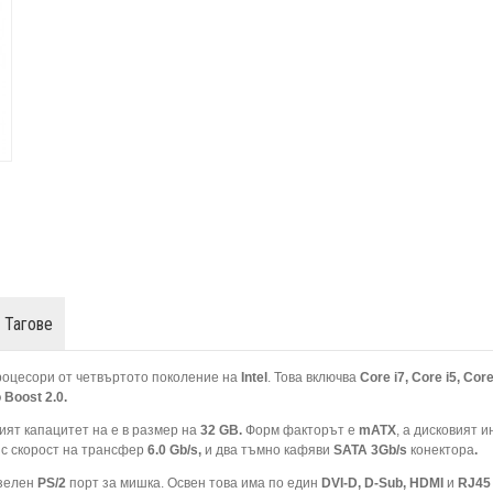
Тагове
роцесори от четвъртото поколение на
Intel
. Това включва
Core i7, Core i5, Core
 Boost 2.0.
ият капацитет на е в размер на
32 GB.
Форм факторът е
mATX
, а дисковият 
ъс скорост на трансфер
6.0 Gb/s,
и два тъмно кафяви
SATA
3Gb/s
конектора
.
 зелен
PS/2
порт за мишка. Освен това има по един
DVI-D, D-Sub, HDMI
и
RJ45