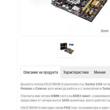
Zoom
Описание на продукта
Характеристики
Мнения
Дъннaта платкa ASUS B85M-G разполага със
Socket
1150
за п
Pentium
и
Celeron
, като може да работи и с технологията
Turbo
Платката има четири
DIMM
слота за
DDR3 памет
, а максималн
представен от четири жълти
SATA
конектора, които работят с
ASUS B85M-G има един лилав
PS/2
порт за клавиатура и един