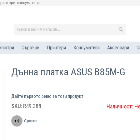
принтери, консумативи
мпютри
Сървъри
Принтери
Консумативи
Аксесоари
С
Дъннa платкa ASUS B85M-G
Дайте първото ревю за този продукт
SKU:
R49.388
Наличност:
Н
Сравни