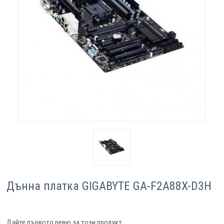
Компютри
Сървъри
Принтери
Консумативи
Аксесоари
Смартфони
Дънна платка GIGABYTE GA-F2A88X-D3H
Дайте първото ревю за този продукт