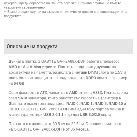
изчерпан преди обработка на Вашата поръчка. В такива случаи ще бъдете
уведомени своевременно.
** В много редки случаи са възможни технически грешки в спецификациите на
продуктите.
Описание на продукта
Дънната платка GIGABYTE GA-F2A88X-D3H работи с процесор
AMD
от
A
и
Athlon
сериите. Платката поддържа
двуканална
архитектура на паметта, разполага с
четири
DIMM слота по 1.5V, а
максималният капацитет на поддържаната
DDR3
памет е в размер
на
64 GB
.
Форм факторът е
ATX
, чипсетът е
AMD
от типа
A88X.
Платката има
осем
SATA
конектора, които работят със скорост на трансфер
6
Gb/s
, като освен това поддържа
RAID 0, RAID 1, RAID 5, RAID 10
и
JBOD
. GIGABYTE GA-F2A88X-D3H има един
PS/2
порт за мишка и
клавиатура, четири
USB 2.0/1.1
и до два
USB 3.0/2.0
порта.
Платката е с размери от 30.5 см на 22.5 см. Гаранционният срок
на GIGABYTE GA-F2A88X-D3H е от 36 месеца.