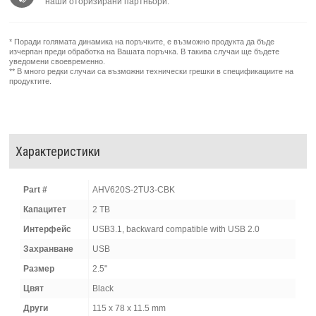
наши оторизирани партньори.
* Поради голямата динамика на поръчките, е възможно продукта да бъде
изчерпан преди обработка на Вашата поръчка. В такива случаи ще бъдете
уведомени своевременно.
** В много редки случаи са възможни технически грешки в спецификациите на
продуктите.
Характеристики
Part #
AHV620S-2TU3-CBK
Капацитет
2 TB
Интерфейс
USB3.1, backward compatible with USB 2.0
Захранване
USB
Размер
2.5"
Цвят
Black
Други
115 x 78 x 11.5 mm