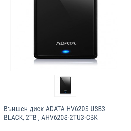
Компютри
Сървъри
Принтери
Консумативи
Аксесоари
Смартфони
Външен диск ADATA HV620S USB3
BLACK, 2TB , AHV620S-2TU3-CBK