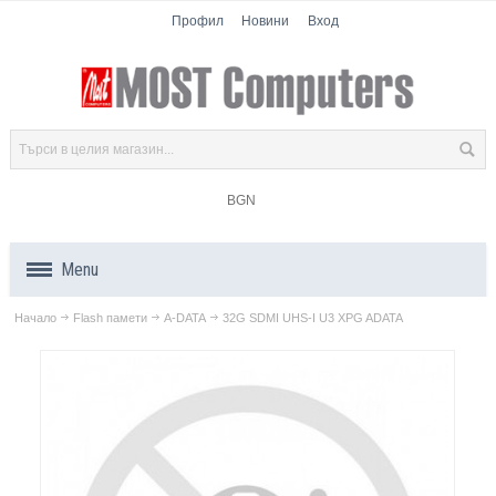
Профил
Новини
Вход
BGN
Menu
Начало
Flash памети
A-DATA
32G SDMI UHS-I U3 XPG ADATA
Продукти
Компоненти
Лаптопи
Таблети