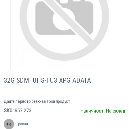
Компютри
Сървъри
Принтери
Консумативи
Аксесоари
32G SDMI UHS-I U3 XPG ADATA
Смартфони
Дайте първото ревю за този продукт
SKU:
R57.273
Наличност:
На склад
Сравни