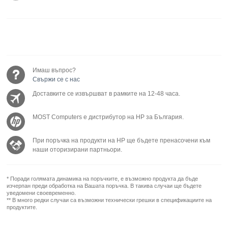
Имаш въпрос?
Свържи се с нас
Доставките се извършват в рамките на 12-48 часа.
MOST Computers е дистрибутор на HP за България.
При поръчка на продукти на HP ще бъдете пренасочени към
наши оторизирани партньори.
* Поради голямата динамика на поръчките, е възможно продукта да бъде
изчерпан преди обработка на Вашата поръчка. В такива случаи ще бъдете
уведомени своевременно.
** В много редки случаи са възможни технически грешки в спецификациите на
продуктите.