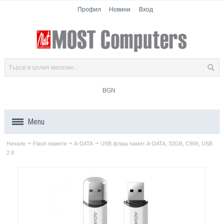
Профил
Новини
Вход
BGN
Menu
Начало
Flash памети
A-DATA
USB флаш памет A-DATA, 32GB, C906, USB
Продукти
2.0
Компоненти
Лаптопи
Таблети