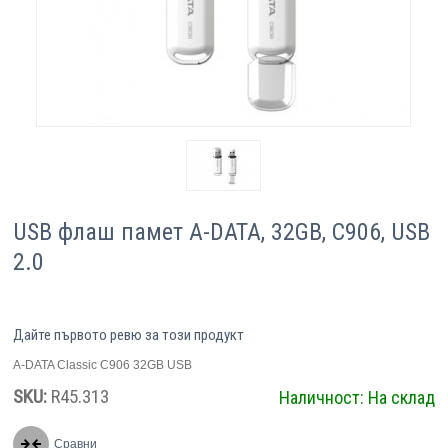
Компютри
Сървъри
Принтери
Консумативи
USB флаш памет A-DATA, 32GB, C906, USB
Аксесоари
2.0
Смартфони
Дайте първото ревю за този продукт
A-DATA Classic C906 32GB USB
SKU:
R45.313
Наличност:
На склад
Сравни