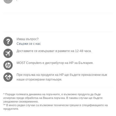
Имаш въпрос?
Свържи се с нас
Доставките се извършват в рамките на 12-48 часа.
MOST Computers е дистрибутор на HP за България.
При поръчка на продукти на HP ще бъдете пренасочени към
наши оторизирани партньори.
* Поради голямата динамика на поръчките, е възможно продукта да бъде
изчерпан преди обработка на Вашата поръчка. В такива случаи ще бъдете
уведомени своевременно.
** В много редки случаи са възможни технически грешки в спецификациите на
продуктите.