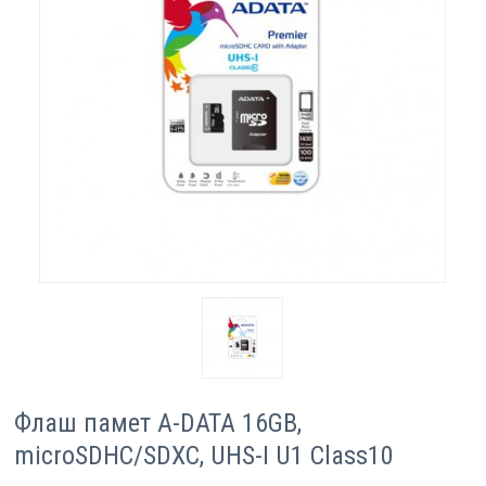
Компютри
Сървъри
Принтери
Консумативи
Аксесоари
Смартфони
Флаш памет A-DATA 16GB,
microSDHC/SDXC, UHS-I U1 Class10