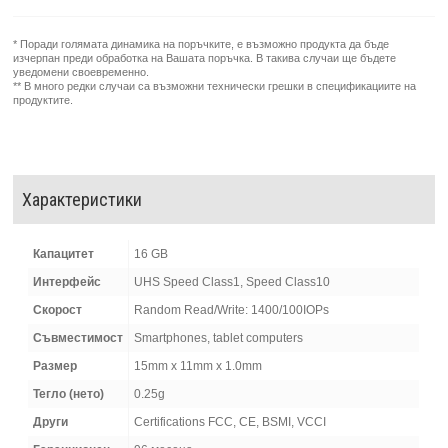
* Поради голямата динамика на поръчките, е възможно продукта да бъде
изчерпан преди обработка на Вашата поръчка. В такива случаи ще бъдете
уведомени своевременно.
** В много редки случаи са възможни технически грешки в спецификациите на
продуктите.
Характеристики
Капацитет
16 GB
Интерфейс
UHS Speed Class1, Speed Class10
Скорост
Random Read/Write: 1400/100IOPs
Съвместимост
Smartphones, tablet computers
Размер
15mm x 11mm x 1.0mm
Тегло (нето)
0.25g
Други
Certifications FCC, CE, BSMI, VCCI