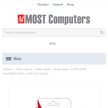
Профил
Новини
Вход
BGN
Menu
Начало
Flash памети
Флаш-карта
Флаш памет A-DATA 16GB,
Продукти
microSDHC/SDXC, UHS-I U1 Class10
Компоненти
Лаптопи
Таблети