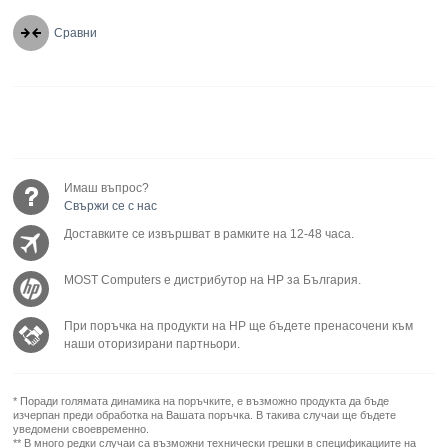
Сравни
Имаш въпрос?
Свържи се с нас
Доставките се извършват в рамките на 12-48 часа.
MOST Computers е дистрибутор на HP за България.
При поръчка на продукти на HP ще бъдете пренасочени към
наши оторизирани партньори.
* Поради голямата динамика на поръчките, е възможно продукта да бъде
изчерпан преди обработка на Вашата поръчка. В такива случаи ще бъдете
уведомени своевременно.
** В много редки случаи са възможни технически грешки в спецификациите на