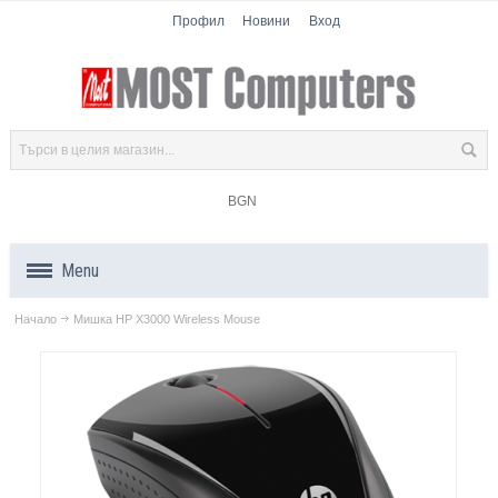
Профил
Новини
Вход
BGN
Menu
Начало
Мишка HP X3000 Wireless Mouse
Продукти
Компоненти
Лаптопи
Таблети