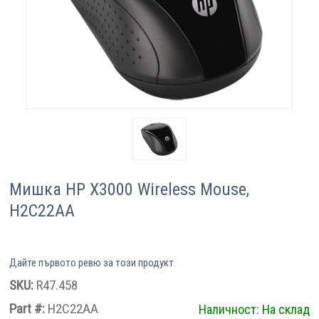
Компютри
Сървъри
Принтери
Консумативи
Аксесоари
Мишка HP X3000 Wireless Mouse,
Смартфони
H2C22AA
Дайте първото ревю за този продукт
SKU:
R47.458
Part #:
H2C22AA
Наличност:
На склад