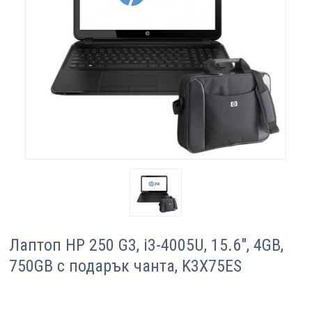
Компютри
Сървъри
Принтери
Консумативи
Аксесоари
Смартфони
Лаптоп HP 250 G3, i3-4005U, 15.6", 4GB,
750GB с подарък чанта, K3X75ES