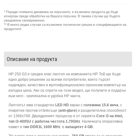
* Поради голямата динамика на поръчките, е възможно продукта да бъде
изчерпан преди обработка на Вашата поръчка. В такива случаи ще бъдете
уведомени своевременно.
** В много редки случаи са възможни технически грешки в спецификациите на
продуктите.
Описание на продукта
HP 250 G3 е среден клас лаптоп на компанията HP. Той ще бъде
едно добро решение за всички потребители, които търсят
надежден, качествен и мултифункционален преносим компютър на
изгодна цена. Ако се спрете на този модел, ще получите и подарък
към него - оригинална и удобна HP чанта.
Лаптопът има стандартен
LED HD
екран с
големина 15.6 инча
, с
покритие против отблясъци (
anti-glare)
и разделителна способност
от 1366x768. Двуядреният процесор е от серията
Core i3 на Intel,
тип i3-4005U с работна честота 1.70GHz
. Наличната оперативна
памет е
тип DDR3L 1600 MHz с капацитет 4 GB
.
Твърдият диск е достатъчно голям -
750 GB
място за съхранение