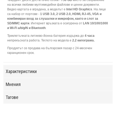
на всички любими мултимедийни файлове и ценни документи.
Видео картата е вградена, а моделът е
Intel HD Graphics
. На лице
са набор от портове -
1 USB 3.0, 2 USB 2.0, HDMI, RJ-45, VGA и
комбиниран вход за слушалки и микрофон, както и слот за
SD/MMC карти
. Интернет връзката е осигурена от
LAN 10/100/1000
и Wi-Fi a/b/g/N и Bluetooth
.
Триклетъчната литиево-йонна батерия издържа до
4 часа
непрекъсната работа. Теглото на модела е
2.2 килограма.
Продуктът се продава на българския пазар с 24-месечен
гаранционен срок.
Характеристики
Мнения
Тагове