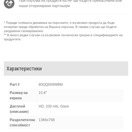
При поръчка на продукти на HP ще бъдете пренасочени към
наши оторизирани партньори.
* Поради голямата динамика на поръчките, е възможно продукта да бъде
изчерпан преди обработка на Вашата поръчка. В такива случаи ще бъдете
уведомени своевременно.
** В много редки случаи са възможни технически грешки в спецификациите на
продуктите.
Характеристики
Part #
80QQ008WBM
Размер на
15.6"
екрана
Дисплей
HD, 200 nits, Glare
(описание)
Разделителна
1366x768
способност