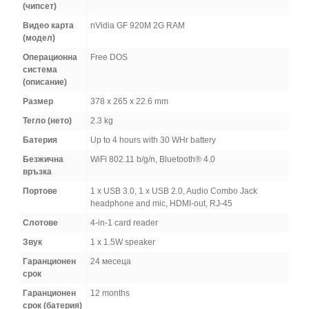
(чипсет)
Видео карта
nVidia GF 920M 2G RAM
(модел)
Операционна
Free DOS
система
(описание)
Размер
378 x 265 x 22.6 mm
Тегло (нето)
2.3 kg
Батерия
Up to 4 hours with 30 WHr battery
Безжична
WiFi 802.11 b/g/n, Bluetooth® 4.0
връзка
Портове
1 x USB 3.0, 1 x USB 2.0, Audio Combo Jack
headphone and mic, HDMI-out, RJ-45
Слотове
4-in-1 card reader
Звук
1 x 1.5W speaker
Гаранционен
24 месеца
срок
Гаранционен
12 months
срок (батерия)