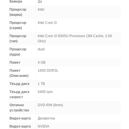
Камера
Да
Процесор
Intel
(марка)
Процесор
Intel Core i3
(серия)
Процесор
Intel Core i3-5005U Processor (3M Cache, 2.00
(тип)
GHz)
Процесор
dual
(ядра)
Памет
4 GB
Памет
1600 DDR3L
(Oписание)
Твърд диск
1 TB
Твърд диск
5400 rpm
скорост
Оптично
DVD-RW (9mm)
устройство
Видео карта
Дискретна
Видео карта
NVIDIA