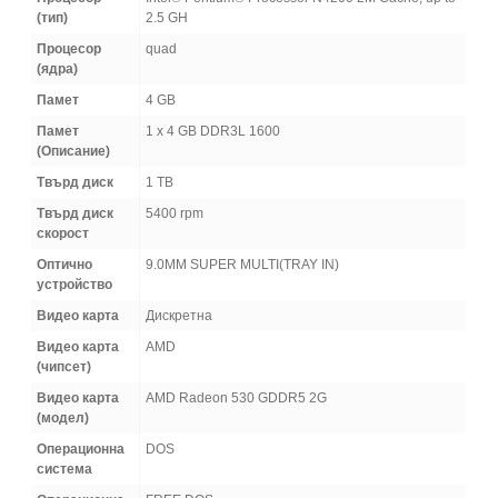
(тип)
2.5 GH
Процесор
quad
(ядра)
Памет
4 GB
Памет
1 x 4 GB DDR3L 1600
(Oписание)
Твърд диск
1 TB
Твърд диск
5400 rpm
скорост
Оптично
9.0MM SUPER MULTI(TRAY IN)
устройство
Видео карта
Дискретна
Видео карта
AMD
(чипсет)
Видео карта
AMD Radeon 530 GDDR5 2G
(модел)
Операционна
DOS
система