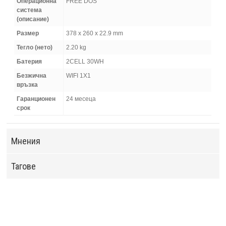
Операционна
FREE DOS
система
(описание)
Размер
378 x 260 x 22.9 mm
Тегло (нето)
2.20 kg
Батерия
2CELL 30WH
Безжична
WIFI 1X1
връзка
Гаранционен
24 месеца
срок
Мнения
Тагове