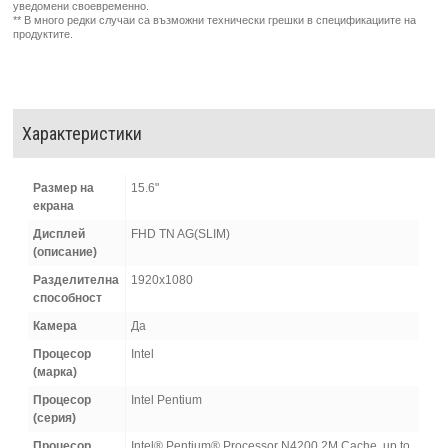
уведомени своевременно.
** В много редки случаи са възможни технически грешки в спецификациите на
продуктите.
Характеристики
Размер на
15.6"
екрана
Дисплей
FHD TN AG(SLIM)
(описание)
Разделителна
1920x1080
способност
Камера
Да
Процесор
Intel
(марка)
Процесор
Intel Pentium
(серия)
Процесор
Intel® Pentium® Processor N4200 2M Cache, up to