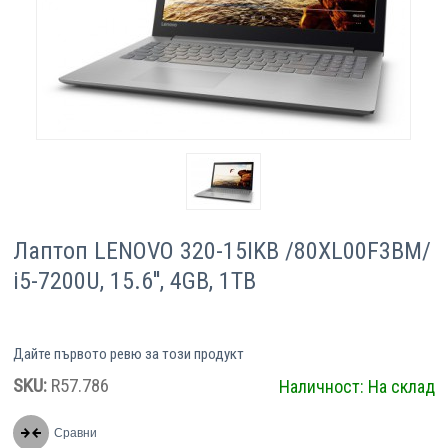
Компютри
Сървъри
Принтери
Консумативи
Аксесоари
Лаптоп LENOVO 320-15IKB /80XL00F3BM/
i5-7200U, 15.6'', 4GB, 1TB
Смартфони
Дайте първото ревю за този продукт
SKU:
R57.786
Наличност:
На склад
Сравни