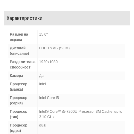
Характеристики
Размер на
15.6"
екрана
Дисплей
FHD TN AG (SLIM)
(описание)
Разделителна
1920x1080
способност
Камера
Да
Процесор
Intel
(марка)
Процесор
Intel Core i5
(серия)
Процесор
Intel® Core™ i5-7200U Processor 3M Cache, up to
(тип)
3.10 GHz
Процесор
dual
(ядра)