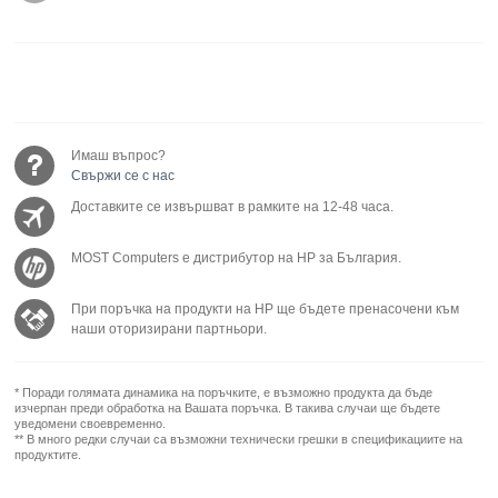
Имаш въпрос?
Свържи се с нас
Доставките се извършват в рамките на 12-48 часа.
MOST Computers е дистрибутор на HP за България.
При поръчка на продукти на HP ще бъдете пренасочени към
наши оторизирани партньори.
* Поради голямата динамика на поръчките, е възможно продукта да бъде
изчерпан преди обработка на Вашата поръчка. В такива случаи ще бъдете
уведомени своевременно.
** В много редки случаи са възможни технически грешки в спецификациите на
продуктите.