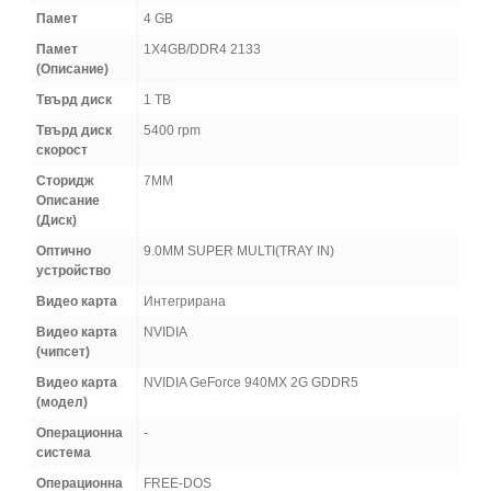
Памет
4 GB
Памет
1X4GB/DDR4 2133
(Oписание)
Твърд диск
1 TB
Твърд диск
5400 rpm
скорост
Сторидж
7MM
Описание
(Диск)
Оптично
9.0MM SUPER MULTI(TRAY IN)
устройство
Видео карта
Интегрирана
Видео карта
NVIDIA
(чипсет)
Видео карта
NVIDIA GeForce 940MX 2G GDDR5
(модел)
Операционна
-
система
Операционна
FREE-DOS