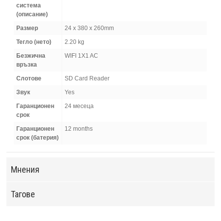
система
(описание)
Размер
24 x 380 x 260mm
Тегло (нето)
2.20 kg
Безжична
WIFI 1X1 AC
връзка
Слотове
SD Card Reader
Звук
Yes
Гаранционен
24 месеца
срок
Гаранционен
12 months
срок (батерия)
Мнения
Тагове