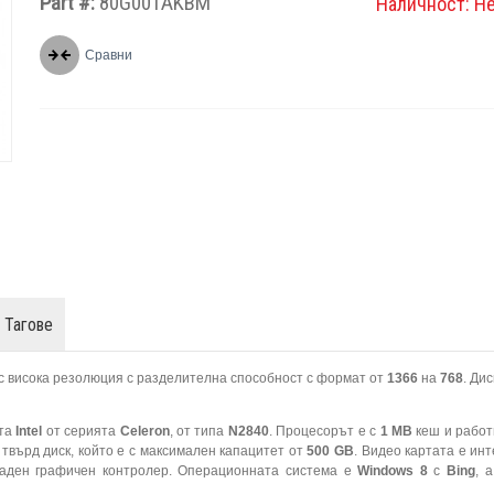
Part #:
80G001AKBM
Наличност:
Н
Сравни
Тагове
 с висока резолюция с разделителна способност с формат от
1366
на
768
. Ди
ата
Intel
от серията
Celeron
, от типа
N2840
. Процесорът е с
1 MB
кеш и работ
твърд диск, който е с максимален капацитет от
500 GB
. Видео картата е инт
граден графичен контролер. Операционната система е
Windows 8
с
Bing
, 