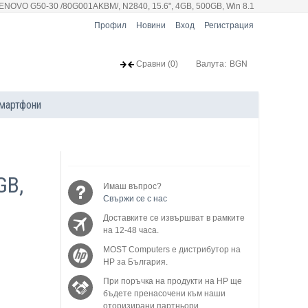
ENOVO G50-30 /80G001AKBM/, N2840, 15.6", 4GB, 500GB, Win 8.1
Профил
Новини
Вход
Регистрация
Сравни
(0)
Валута:
BGN
мартфони
GB,
Имаш въпрос?
Свържи се с нас
Доставките се извършват в рамките
на 12-48 часа.
MOST Computers е дистрибутор на
HP за България.
При поръчка на продукти на HP ще
бъдете пренасочени към наши
оторизирани партньори.