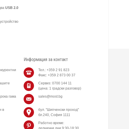
два
USB 2.0
 устройство
Информация за контакт
нкурентни
Тел.: +359 2 91 823
Факс: +359 2 873 00 37
нашите
Сервиз: 0700 144 11
(цена: 1 градски разговор)
рока гама
sales@most.bg
и в
бул. "Шипченски проход"
бл.240, София 1111
Работно време:
делнични дни 9:30-18:30