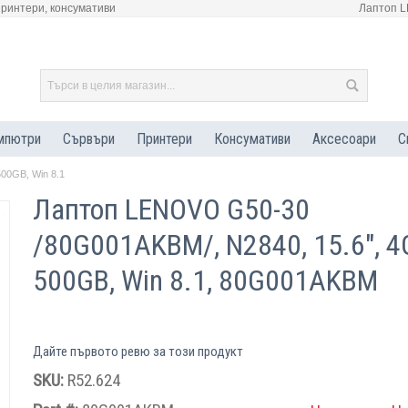
принтери, консумативи
Лаптоп L
мпютри
Сървъри
Принтери
Консумативи
Аксесоари
С
00GB, Win 8.1
Лаптоп LENOVO G50-30
/80G001AKBM/, N2840, 15.6", 4
500GB, Win 8.1, 80G001AKBM
Дайте първото ревю за този продукт
SKU:
R52.624