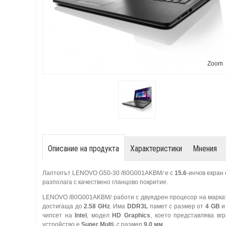
Zoom
Описание на продукта
Характеристики
Мнения
Лаптопът LENOVO G50-30 /80G001AKBM/ е с
15.6
-инчов екран
разполага с качествено гланцово покритие.
LENOVO /80G001AKBM/ работи с двуядрен процесор на марк
достигаща до
2.58 GHz
. Има
DDR3L
памет с размер от
4 GB
и 
чипсет на
Intel
, модел
HD Graphics
, което представлява в
устройство е
Super Multi,
с размер
9.0 мм
.