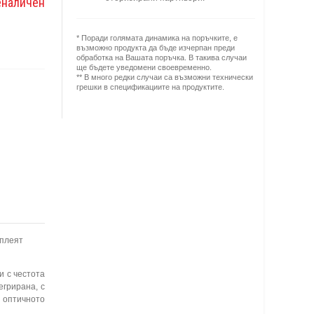
еналичен
* Поради голямата динамика на поръчките, е
възможно продукта да бъде изчерпан преди
обработка на Вашата поръчка. В такива случаи
ще бъдете уведомени своевременно.
** В много редки случаи са възможни технически
грешки в спецификациите на продуктите.
сплеят
и с честота
егрирана, с
а оптичното