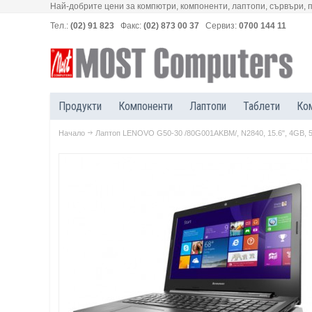
Най-добрите цени за компютри, компоненти, лаптопи, сървъри, 
Тел.:
(02) 91 823
Факс:
(02) 873 00 37
Сервиз:
0700 144 11
Продукти
Компоненти
Лаптопи
Таблети
Ко
Начало
Лаптоп LENOVO G50-30 /80G001AKBM/, N2840, 15.6", 4GB, 5