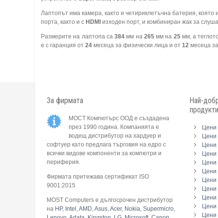
Лаптопът има камера, както и четириклетъчна батерия, която 
порта, както и с
HDMI
изходен порт, и комбиниран жак за слуш
Размерите на лаптопа са
384
мм на
265
мм на
25
мм, а теглот
е с гаранция от
24
месеца за физически лица и от
12
месеца за
За фирмата
Най-добр
продукт
МОСТ Компютърс ООД е създадена
през 1990 година. Компанията е
Цени 
водещ дистрибутор на хардуер и
Цени 
софтуер като предлага търговия на едро с
Цени 
всички видове компоненти за компютри и
Цени 
периферия.
Цени
Цени 
Фирмата притежава сертификат ISO
Цени 
9001:2015
Цени 
Цени 
MOST Computers е дългосрочен дистрибутор
Цени
на
HP
,
Intel
,
AMD
,
Asus
,
Acer
,
Nokia
,
Supermicro
,
Цени 
Lenovo
,
Adata
,
Kingston
,
LG
,
Microsoft
,
Canon
,