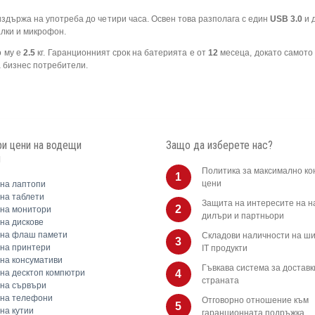
издържа на употреба до четири часа. Освен това разполага с един
USB 3.0
и 
алки и микрофон.
о му е
2.5
кг. Гаранционният срок на батерията е от
12
месеца, докато самото
 бизнес потребители.
и цени на водещи
Защо да изберете нас?
и
Политика за максимално ко
1
цени
на лаптопи
на таблети
Защита на интересите на 
2
на монитори
дилъри и партньори
на дискове
 на флаш памети
Складови наличности на ши
3
на принтери
IT продукти
на консумативи
Гъвкава система за доставк
на десктоп компютри
4
страната
на сървъри
 на телефони
Отговорно отношение към
5
на кутии
гаранционната подръжка