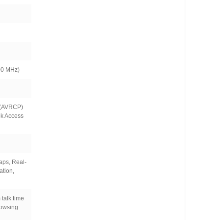
00 MHz)
e (AVRCP)
ok Access
aps, Real-
ation,
talk time
rowsing