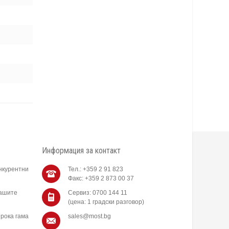
Информация за контакт
нкурентни
Тел.: +359 2 91 823
Факс: +359 2 873 00 37
нашите
Сервиз: 0700 144 11
(цена: 1 градски разговор)
рока гама
sales@most.bg