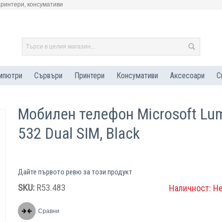
принтери, консумативи
мпютри
Сървъри
Принтери
Консумативи
Аксесоари
С
Мобилен телефон Microsoft Lu
532 Dual SIM, Black
Дайте първото ревю за този продукт
SKU:
R53.483
Наличност:
Н
Сравни