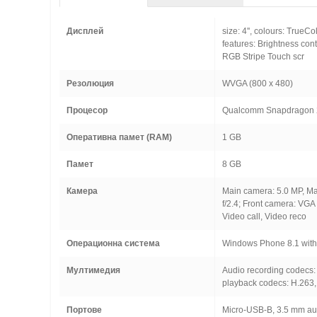
Дисплей
size: 4'', colours: TrueC
features: Brightness cont
RGB Stripe Touch scr
Резолюция
WVGA (800 x 480)
Процесор
Qualcomm Snapdragon 2
Оперативна памет (RAM)
1 GB
Памет
8 GB
Камера
Main camera: 5.0 MP, Mai
f/2.4; Front camera: VGA 
Video call, Video reco
Операционна система
Windows Phone 8.1 wit
Мултимедия
Audio recording codecs:
playback codecs: H.263
Портове
Micro-USB-B, 3.5 mm au