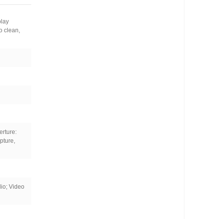
play
o clean,
erture:
pture,
io; Video