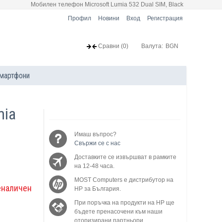
Мобилен телефон Microsoft Lumia 532 Dual SIM, Black
Профил
Новини
Вход
Регистрация
Сравни
(0)
Валута:
BGN
мартфони
mia
Имаш въпрос?
Свържи се с нас
Доставките се извършват в рамките
на 12-48 часа.
MOST Computers е дистрибутор на
еналичен
HP за България.
При поръчка на продукти на HP ще
бъдете пренасочени към наши
оторизирани партньори.