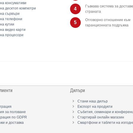
на консумативи
Гъвкава система за доставк
на десктоп компютри
4
страната
на сървъри
 на телефони
Отговорно отношение към
5
на кутии
гаранционната подръжка
на видео карти
на процесори
лиенти
Дилъри
Стани наш дилър
трация
Експорт на продукти
ия за ползване
Събития, семинари и конферен
арация по GDPR
Стартирай онлайн магазин
ки и доставка
Смартфони и таблети на изгодн