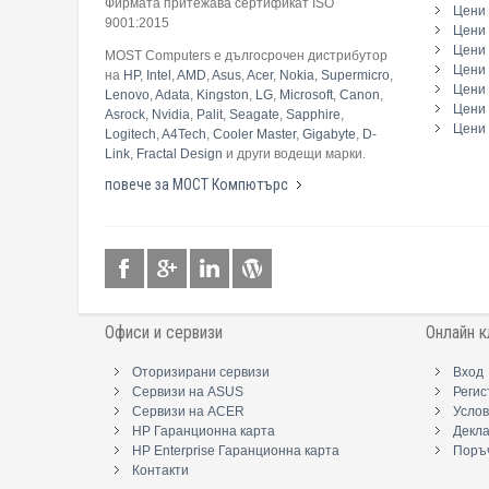
Фирмата притежава сертификат ISO
Цени 
9001:2015
Цени 
Цени 
MOST Computers е дългосрочен дистрибутор
Цени
на
HP
,
Intel
,
AMD
,
Asus
,
Acer
,
Nokia
,
Supermicro
,
Цени 
Lenovo
,
Adata
,
Kingston
,
LG
,
Microsoft
,
Canon
,
Цени 
Asrock
,
Nvidia
,
Palit
,
Seagate
,
Sapphire
,
Цени 
Logitech
,
A4Tech
,
Cooler Master
,
Gigabyte
,
D-
Link
,
Fractal Design
и други водещи марки.
повече за МОСТ Компютърс
Офиси и сервизи
Онлайн к
Оторизирани сервизи
Вход
Сервизи на ASUS
Регис
Сервизи на ACER
Услов
HP Гаранционна карта
Декл
HP Enterprise Гаранционна карта
Поръч
Контакти