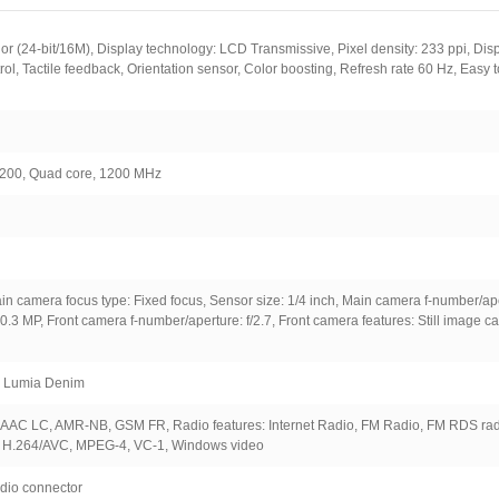
olor (24-bit/16M), Display technology: LCD Transmissive, Pixel density: 233 ppi, Dis
rol, Tactile feedback, Orientation sensor, Color boosting, Refresh rate 60 Hz, Easy t
00, Quad core, 1200 MHz
n camera focus type: Fixed focus, Sensor size: 1/4 inch, Main camera f-number/ap
0.3 MP, Front camera f-number/aperture: f/2.7, Front camera features: Still image ca
h Lumia Denim
 AAC LC, AMR-NB, GSM FR, Radio features: Internet Radio, FM Radio, FM RDS rad
, H.264/AVC, MPEG-4, VC-1, Windows video
dio connector