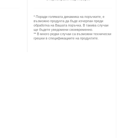
* Поради голямата динамика на поръчките, е
възможно продукта да бъде изчерпан преди
обработка на Вашата поръчка. В такива случаи
ще бъдете уведомени своевременно.
** В много редки случаи са възможни технически
грешки в спецификациите на продуктите.