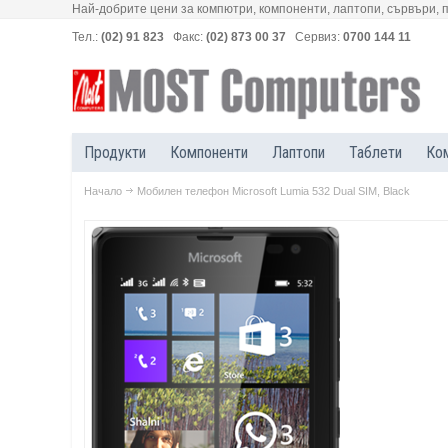
Най-добрите цени за компютри, компоненти, лаптопи, сървъри, 
Тел.:
(02) 91 823
Факс:
(02) 873 00 37
Сервиз:
0700 144 11
Продукти
Компоненти
Лаптопи
Таблети
Ко
Начало
Мобилен телефон Microsoft Lumia 532 Dual SIM, Black