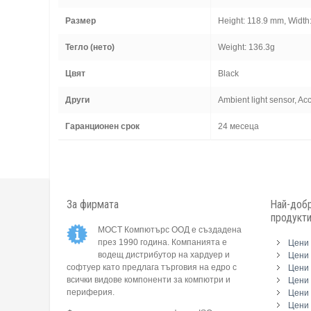
Размер
Height: 118.9 mm, Width
Тегло (нето)
Weight: 136.3g
Цвят
Black
Други
Ambient light sensor, Ac
Гаранционен срок
24 месеца
За фирмата
Най-добр
продукт
МОСТ Компютърс ООД е създадена
през 1990 година. Компанията е
Цени 
водещ дистрибутор на хардуер и
Цени 
софтуер като предлага търговия на едро с
Цени 
всички видове компоненти за компютри и
Цени 
периферия.
Цени
Цени 