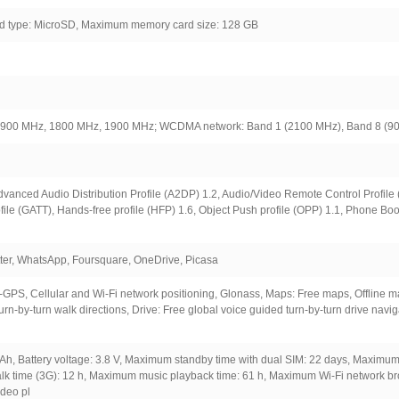
 type: MicroSD, Maximum memory card size: 128 GB
 900 MHz, 1800 MHz, 1900 MHz; WCDMA network: Band 1 (2100 MHz), Band 8 (9
n
 Advanced Audio Distribution Profile (A2DP) 1.2, Audio/Video Remote Control Profil
rofile (GATT), Hands-free profile (HFP) 1.6, Object Push profile (OPP) 1.1, Phone Bo
tter, WhatsApp, Foursquare, OneDrive, Picasa
-GPS, Cellular and Wi-Fi network positioning, Glonass, Maps: Free maps, Offline m
 Turn-by-turn walk directions, Drive: Free global voice guided turn-by-turn drive navig
Ah, Battery voltage: 3.8 V, Maximum standby time with dual SIM: 22 days, Maximum 
alk time (3G): 12 h, Maximum music playback time: 61 h, Maximum Wi-Fi network b
ideo pl