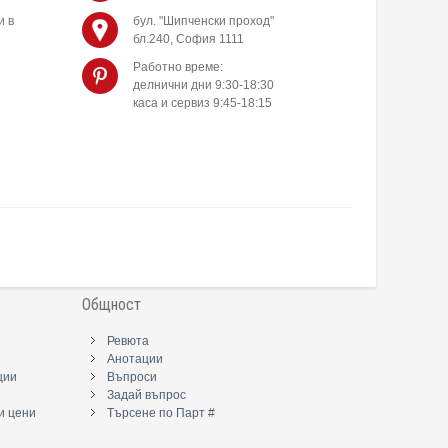
и в
бул. "Шипченски проход"
бл.240, София 1111
Работно време:
делнични дни 9:30-18:30
каса и сервиз 9:45-18:15
Общност
Ревюта
Анотации
ции
Въпроси
Задай въпрос
и цени
Търсене по Парт #