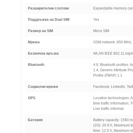
Разширителни слотове
Expandable memory card
Поддръжка на Dual SIM
Yes
Размер на SIM
Micro SIM
Мрежа
GSM network: 850 MHz,
Безжична връзка
WLAN IEEE 802.11 b/g/
Bluetooth
4.0; Bluetooth profiles:
1.4, Generic Attribute P
Profile (PBAP) 1.1
Социални мрежи
Facebook, LinkedIn, Twi
GPS
Location technologies: A
time traffic information,
Live traffic informat
Батерия
Battery capacity: 1560 m
(2G): 20.9 h, Maximum t
time: 12.5 h, Maximum v