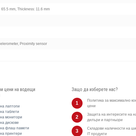
: 65.5 mm, Thickness: 11.6 mm
celerometer, Proximity sensor
и цени на водещи
Защо да изберете нас?
и
Политика за максимално ко
1
цени
на лаптопи
на таблети
Защита на интересите на 
2
на монитори
дилъри и партньори
на дискове
 на флаш памети
Складови наличности на ши
3
на принтери
IT продукти