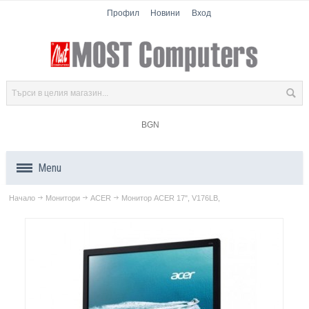
Профил
Новини
Вход
BGN
Menu
Начало
Монитори
ACER
Монитор ACER 17", V176LB,
Продукти
Компоненти
Лаптопи
Таблети