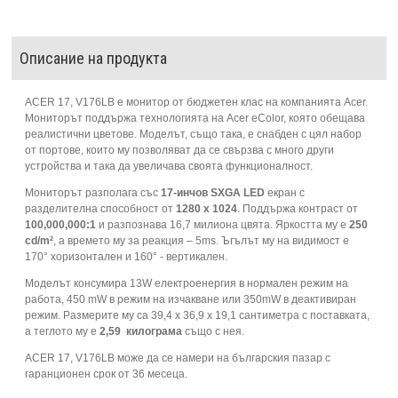
Описание на продукта
ACER 17, V176LB е монитор от бюджетен клас на компанията Acer.
Мониторът поддържа технологията на Acer eColor, която обещава
реалистични цветове. Моделът, също така, е снабден с цял набор
от портове, които му позволяват да се свързва с много други
устройства и така да увеличава своята функционалност.
Мониторът разполага със
17-инчов
SXGA LED
екран с
разделителна способност от
1280 х 1024
. Поддържа контраст от
100,000,000:1
и разпознава 16,7 милиона цвята. Яркостта му е
250
cd/m²
, а времето му за реакция – 5ms. Ъгълът му на видимост е
170° хоризонтален и 160° - вертикален.
Моделът консумира 13W електроенергия в нормален режим на
работа, 450 mW в режим на изчакване или 350mW в деактивиран
режим. Размерите му са 39,4 x 36,9 x 19,1 сантиметра с поставката,
а теглото му е
2,59 килограма
също с нея.
ACER 17, V176LB може да се намери на българския пазар с
гаранционен срок от 36 месеца.