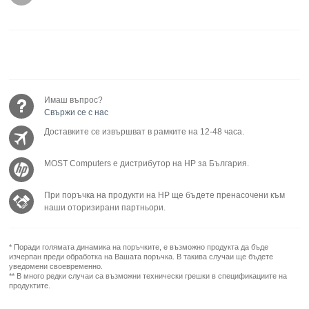
Имаш въпрос?
Свържи се с нас
Доставките се извършват в рамките на 12-48 часа.
MOST Computers е дистрибутор на HP за България.
При поръчка на продукти на HP ще бъдете пренасочени към
наши оторизирани партньори.
* Поради голямата динамика на поръчките, е възможно продукта да бъде
изчерпан преди обработка на Вашата поръчка. В такива случаи ще бъдете
уведомени своевременно.
** В много редки случаи са възможни технически грешки в спецификациите на
продуктите.