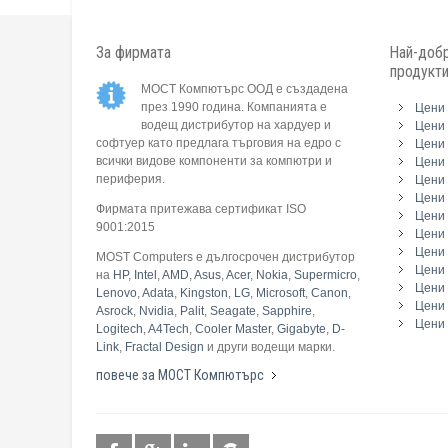
За фирмата
Най-добр
продукт
МОСТ Компютърс ООД е създадена
през 1990 година. Компанията е
Цени 
водещ дистрибутор на хардуер и
Цени 
софтуер като предлага търговия на едро с
Цени 
всички видове компоненти за компютри и
Цени 
периферия.
Цени
Цени 
Фирмата притежава сертификат ISO
Цени 
9001:2015
Цени 
Цени 
MOST Computers е дългосрочен дистрибутор
Цени
на
HP
,
Intel
,
AMD
,
Asus
,
Acer
,
Nokia
,
Supermicro
,
Цени 
Lenovo
,
Adata
,
Kingston
,
LG
,
Microsoft
,
Canon
,
Цени 
Asrock
,
Nvidia
,
Palit
,
Seagate
,
Sapphire
,
Цени 
Logitech
,
A4Tech
,
Cooler Master
,
Gigabyte
,
D-
Link
,
Fractal Design
и други водещи марки.
повече за МОСТ Компютърс