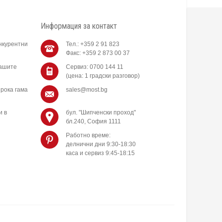
Информация за контакт
нкурентни
Тел.: +359 2 91 823
Факс: +359 2 873 00 37
нашите
Сервиз: 0700 144 11
(цена: 1 градски разговор)
рока гама
sales@most.bg
и в
бул. "Шипченски проход"
бл.240, София 1111
Работно време:
делнични дни 9:30-18:30
каса и сервиз 9:45-18:15