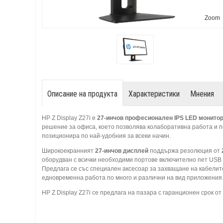
Zoom
Описание на продукта
Характеристики
Мнения
HP Z Display Z27i е
27-инчов професионален
IPS LED
монито
решение за офиса, което позволява колаборативна работа и пе
позиционира по най-удобния за всеки начин.
Широкоекранният
27-инчов дисплей
поддържа резолюция от
оборудван с всички необходими портове включително пет USB 3.
Предлага се със специален аксесоар за захващане на кабелите
едновременна работа по много и различни на вид приложения
HP Z Display Z27i се предлага на пазара с гаранционен срок от