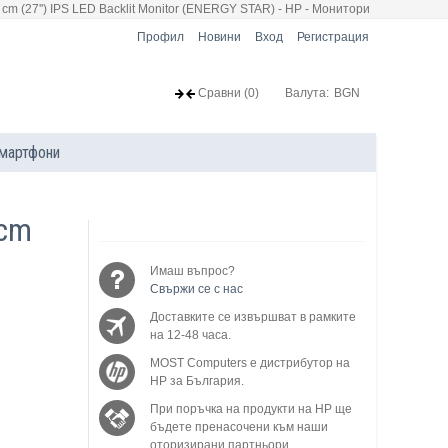
 cm (27'') IPS LED Backlit Monitor (ENERGY STAR) - HP - Монитори
Профил
Новини
Вход
Регистрация
Сравни
(0)
Валута:
BGN
мартфони
 cm
Имаш въпрос?
Свържи се с нас
Доставките се извършват в рамките
на 12-48 часа.
MOST Computers е дистрибутор на
HP за България.
При поръчка на продукти на HP ще
бъдете пренасочени към наши
оторизирани партньори.