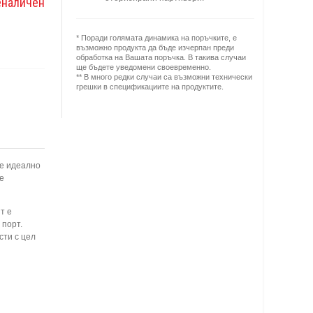
еналичен
* Поради голямата динамика на поръчките, е
възможно продукта да бъде изчерпан преди
обработка на Вашата поръчка. В такива случаи
ще бъдете уведомени своевременно.
** В много редки случаи са възможни технически
грешки в спецификациите на продуктите.
 е идеално
е
т е
 порт.
сти с цел