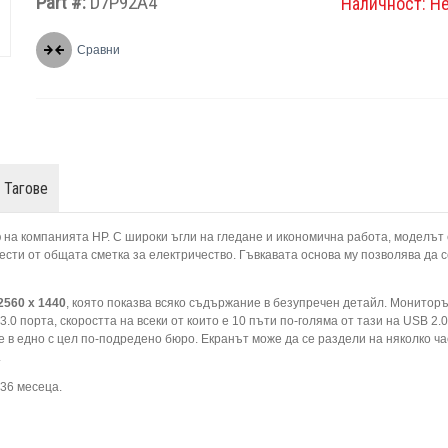
Part #:
D7P92A4
Наличност:
Н
Сравни
Тагове
р
на компанията HP. С широки ъгли на гледане и икономична работа, моделът
сти от общата сметка за електричество. Гъвкавата основа му позволява да с
2560 х 1440
, която показва всяко съдържание в безупречен детайл. Мониторъ
0 порта, скоростта на всеки от които е 10 пъти по-голяма от тази на USB 2.0
 в едно с цел по-подредено бюро. Екранът може да се раздели на няколко ча
.
 36 месеца.