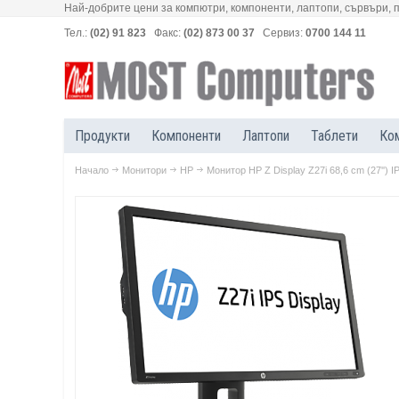
Най-добрите цени за компютри, компоненти, лаптопи, сървъри, 
Тел.:
(02) 91 823
Факс:
(02) 873 00 37
Сервиз:
0700 144 11
Продукти
Компоненти
Лаптопи
Таблети
Ко
Начало
Монитори
HP
Монитор HP Z Display Z27i 68,6 cm (27'') 