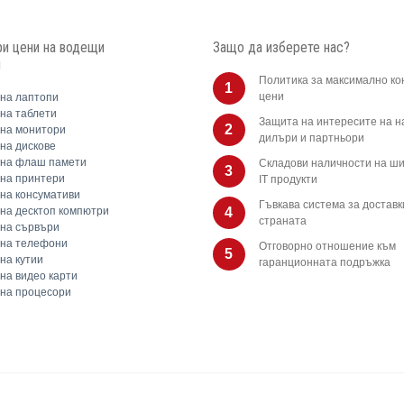
и цени на водещи
Защо да изберете нас?
и
Политика за максимално ко
1
цени
на лаптопи
на таблети
Защита на интересите на 
2
на монитори
дилъри и партньори
на дискове
 на флаш памети
Складови наличности на ши
3
на принтери
IT продукти
на консумативи
Гъвкава система за доставк
на десктоп компютри
4
страната
на сървъри
 на телефони
Отговорно отношение към
5
на кутии
гаранционната подръжка
на видео карти
на процесори