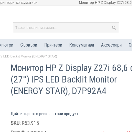
принтери, консумативи
Монитор HP Z Display Z27i 68,6
мпютри
Сървъри
Принтери
Консумативи
Аксесоари
С
IPS LED Backlit Monitor (ENERGY STAR)
Монитор HP Z Display Z27i 68,6
(27'') IPS LED Backlit Monitor
(ENERGY STAR), D7P92A4
Дайте първото ревю за този продукт
SKU:
R53.915