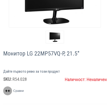
Компютри
Сървъри
Принтери
Консумативи
Монитор LG 22MP57VQ-P, 21.5"
Аксесоари
Смартфони
Дайте първото ревю за този продукт
SKU:
R54.028
Наличност:
Неналичен
Сравни