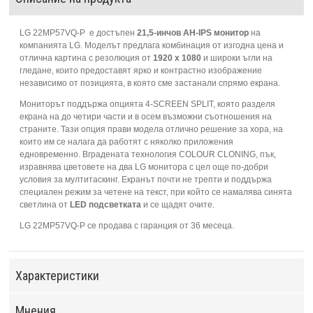
LG 22MP57VQ-P е достъпен
21,5-инчов
AH-IPS
монитор
на
компанията LG. Моделът предлага комбинация от изгодна цена и
отлична картина с резолюция от
1920 х 1080
и широки ъгли на
гледане, които предоставят ярко и контрастно изображение
независимо от позицията, в която сме застанали спрямо екрана.
Мониторът поддържа опцията 4-SCREEN SPLIT, която разделя
екрана на до четири части и в осем възможни съотношения на
страните. Тази опция прави модела отлично решение за хора, на
които им се налага да работят с няколко приложения
едновременно. Вградената технология COLOUR CLONING, пък,
изравнява цветовете на два LG монитора с цел още по-добри
условия за мултитаскинг. Екранът почти не трепти и поддържа
специален режим за четене на текст, при който се намалява синята
светлина от
LED
подсветката
и се щадят очите.
LG 22MP57VQ-P се продава с гаранция от 36 месеца.
Характеристики
Мнения