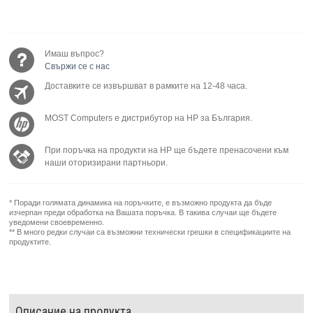
Имаш въпрос?
Свържи се с нас
Доставките се извършват в рамките на 12-48 часа.
MOST Computers е дистрибутор на HP за България.
При поръчка на продукти на HP ще бъдете пренасочени към
наши оторизирани партньори.
* Поради голямата динамика на поръчките, е възможно продукта да бъде
изчерпан преди обработка на Вашата поръчка. В такива случаи ще бъдете
уведомени своевременно.
** В много редки случаи са възможни технически грешки в спецификациите на
продуктите.
Описание на продукта