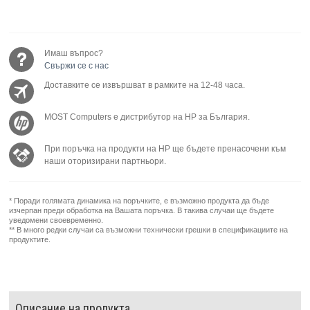
Имаш въпрос?
Свържи се с нас
Доставките се извършват в рамките на 12-48 часа.
MOST Computers е дистрибутор на HP за България.
При поръчка на продукти на HP ще бъдете пренасочени към
наши оторизирани партньори.
* Поради голямата динамика на поръчките, е възможно продукта да бъде
изчерпан преди обработка на Вашата поръчка. В такива случаи ще бъдете
уведомени своевременно.
** В много редки случаи са възможни технически грешки в спецификациите на
продуктите.
Описание на продукта