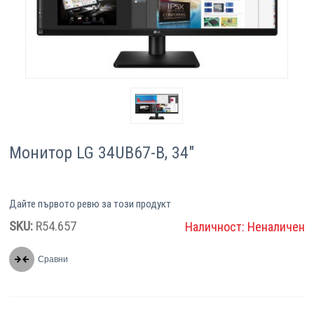
Компютри
Сървъри
Принтери
Консумативи
Монитор LG 34UB67-B, 34"
Аксесоари
Смартфони
Дайте първото ревю за този продукт
SKU:
R54.657
Наличност:
Неналичен
Сравни