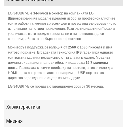
LG 34UB67-B е
34-инчов монитор
на компанията LG.
Широкоекранният модел е идеален избор за професионалистите,
които работят с компютър всеки ден и позволява едновременното
използване на четири приложения. Този „четирикартинен” режим
увеличава в пъти продуктивността ни и ни позволява да си
свършим работата по-бързо и по-ефективно.
Мониторът поддържа резолюция от
2560 х 1080 пиксела
и има
матово покритие. Вградената технология
IPS
гарантира еднакво
контрастна картина независимо от ъгъла на гледане. Моделът
демонстрира наистина ярък образ и поддържа
16,7 милиона
цвята
. Разполага с всички необходими портове, в това число два
HDMI порта за връзка с лаптоп, например, USB портове за
директно зареждане на съдържание и други.
LG 34UB67-B се продава с гаранционен срок от 36 месеца.
Характеристики
Мнения