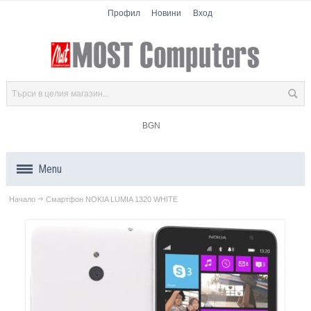
Профил
Новини
Вход
BGN
Menu
Начало
Смартфон NOKIA LUMIA 1320 WHITE
Продукти
Компоненти
Лаптопи
Таблети