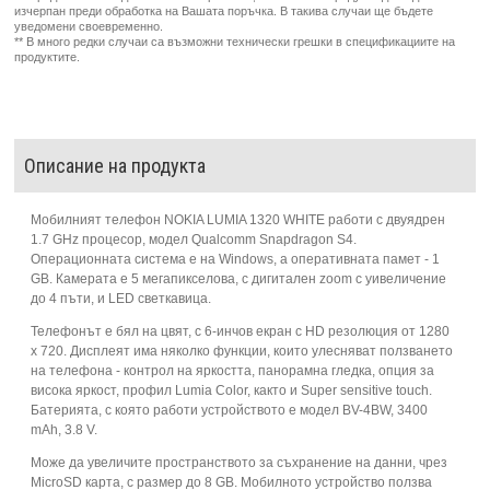
изчерпан преди обработка на Вашата поръчка. В такива случаи ще бъдете
уведомени своевременно.
** В много редки случаи са възможни технически грешки в спецификациите на
продуктите.
Описание на продукта
Мобилният телефон NOKIA LUMIA 1320 WHITE работи с двуядрен
1.7 GHz процесор, модел Qualcomm Snapdragon S4.
Операционната система е на Windows, a оперативната памет - 1
GB. Камерата е 5 мегапикселова, с дигитален zoom с уивеличение
до 4 пъти, и LED светкавица.
Телефонът е бял на цвят, с 6-инчов екран с HD резолюция от 1280
x 720. Дисплеят има няколко функции, които улесняват ползването
на телефона - контрол на яркостта, панорамна гледка, опция за
висока яркост, профил Lumia Color, както и Super sensitive touch.
Батерията, с която работи устройството е модел BV-4BW, 3400
mAh, 3.8 V.
Може да увеличите пространството за съхранение на данни, чрез
MicroSD карта, с размер до 8 GB. Мобилното устройство ползва