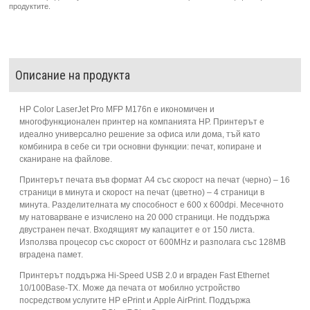
продуктите.
Описание на продукта
HP Color LaserJet Pro MFP M176n е икономичен и
многофункционален принтер на компанията HP. Принтерът е
идеално универсално решение за офиса или дома, тъй като
комбинира в себе си три основни функции: печат, копиране и
сканиране на файлове.
Принтерът печата във формат А4 със скорост на печат (черно) – 16
страници в минута и скорост на печат (цветно) – 4 страници в
минута. Разделителната му способност е 600 х 600dpi. Месечното
му натоварване е изчислено на 20 000 страници. Не поддържа
двустранен печат. Входящият му капацитет е от 150 листа.
Използва процесор със скорост от 600MHz и разполага със 128MB
вградена памет.
Принтерът поддържа Hi-Speed USB 2.0 и вграден Fast Ethernet
10/100Base-TX. Може да печата от мобилно устройство
посредством услугите HP ePrint и Apple AirPrint. Поддържа