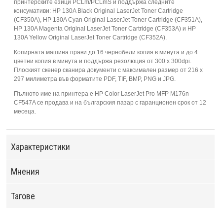
принтерските езици PCLm/PCLmS и поддържа следните
консумативи: HP 130A Black Original LaserJet Toner Cartridge
(CF350A), HP 130A Cyan Original LaserJet Toner Cartridge (CF351A),
HP 130A Magenta Original LaserJet Toner Cartridge (CF353A) и HP
130A Yellow Original LaserJet Toner Cartridge (CF352A).
Копирната машина прави до 16 чернобели копия в минута и до 4
цветни копия в минута и поддържа резолюция от 300 х 300dpi.
Плоският скенер сканира документи с максимален размер от 216 х
297 милиметра във форматите PDF, TIF, BMP, PNG и JPG.
Пълното име на принтера е HP Color LaserJet Pro MFP M176n
CF547A се продава и на българския пазар с гаранционен срок от 12
месеца.
Характеристики
Мнения
Тагове