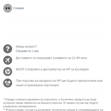
Сравни
Имаш въпрос?
Свържи се с нас
Доставките се извършват в рамките на 12-48 часа.
MOST Computers е дистрибутор на HP за България.
При поръчка на продукти на HP ще бъдете пренасочени към
наши оторизирани партньори.
* Поради голямата динамика на поръчките, е възможно продукта да бъде
изчерпан преди обработка на Вашата поръчка. В такива случаи ще бъдете
уведомени своевременно.
** В много редки случаи са възможни технически грешки в спецификациите на