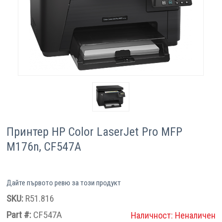
Компютри
Сървъри
Принтери
Консумативи
Аксесоари
Принтер HP Color LaserJet Pro MFP
Смартфони
M176n, CF547A
Дайте първото ревю за този продукт
SKU:
R51.816
Part #:
CF547A
Наличност:
Неналичен