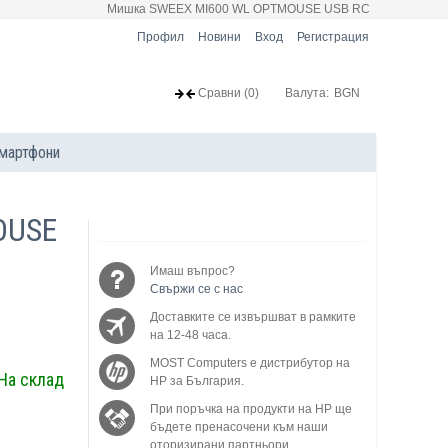
Мишка SWEEX MI600 WL OPTMOUSE USB RC
Профил
Новини
Вход
Регистрация
Сравни
(0)
Валута:
BGN
мартфони
OUSE
Имаш въпрос?
Свържи се с нас
Доставките се извършват в рамките
на 12-48 часа.
MOST Computers е дистрибутор на
На склад
HP за България.
При поръчка на продукти на HP ще
бъдете пренасочени към наши
оторизирани партньори.