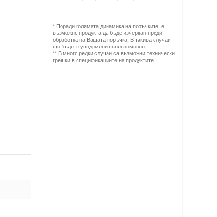
* Поради голямата динамика на поръчките, е
възможно продукта да бъде изчерпан преди
обработка на Вашата поръчка. В такива случаи
ще бъдете уведомени своевременно.
** В много редки случаи са възможни технически
грешки в спецификациите на продуктите.