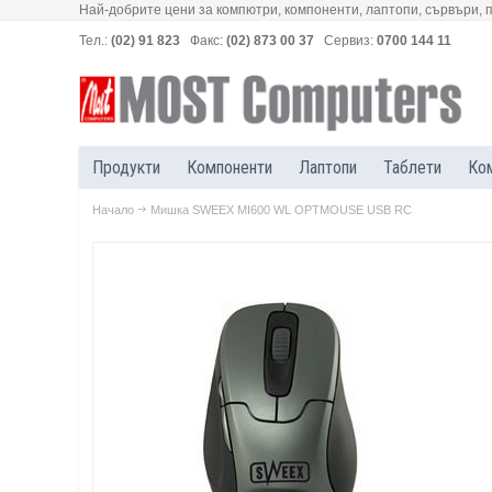
Най-добрите цени за компютри, компоненти, лаптопи, сървъри, 
Тел.:
(02) 91 823
Факс:
(02) 873 00 37
Сервиз:
0700 144 11
Продукти
Компоненти
Лаптопи
Таблети
Ко
Начало
Мишка SWEEX MI600 WL OPTMOUSE USB RC