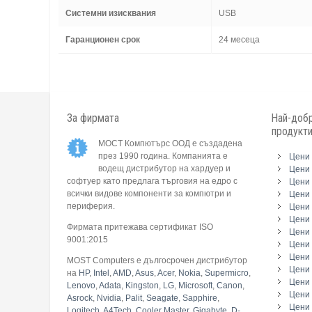
Системни изисквания
USB
Гаранционен срок
24 месеца
За фирмата
Най-добр
продукт
МОСТ Компютърс ООД е създадена
през 1990 година. Компанията е
Цени 
водещ дистрибутор на хардуер и
Цени 
софтуер като предлага търговия на едро с
Цени 
всички видове компоненти за компютри и
Цени 
периферия.
Цени
Цени 
Фирмата притежава сертификат ISO
Цени 
9001:2015
Цени 
Цени 
MOST Computers е дългосрочен дистрибутор
Цени
на
HP
,
Intel
,
AMD
,
Asus
,
Acer
,
Nokia
,
Supermicro
,
Цени 
Lenovo
,
Adata
,
Kingston
,
LG
,
Microsoft
,
Canon
,
Цени 
Asrock
,
Nvidia
,
Palit
,
Seagate
,
Sapphire
,
Цени 
Logitech
,
A4Tech
,
Cooler Master
,
Gigabyte
,
D-