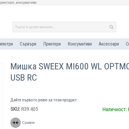
принтери, консумативи
мпютри
Сървъри
Принтери
Консумативи
Аксесоари
С
Мишка SWEEX MI600 WL OPTM
USB RC
Дайте първото ревю за този продукт
SKU:
R39.405
Наличност:
Сравни