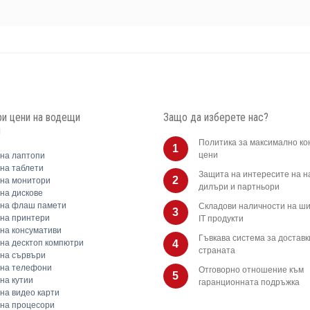
и цени на водещи
Защо да изберете нас?
и
Политика за максимално ко
1
цени
на лаптопи
на таблети
Защита на интересите на 
2
на монитори
дилъри и партньори
на дискове
 на флаш памети
Складови наличности на ши
3
на принтери
IT продукти
на консумативи
Гъвкава система за доставк
на десктоп компютри
4
страната
на сървъри
 на телефони
Отговорно отношение към
5
на кутии
гаранционната подръжка
на видео карти
на процесори