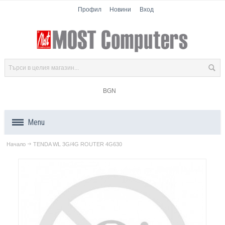
Профил
Новини
Вход
BGN
Menu
Начало
TENDA WL 3G/4G ROUTER 4G630
Продукти
Компоненти
Лаптопи
Таблети