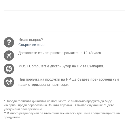
Имаш въпрос?
Свържи се с нас
Доставките се извършват в рамките на 12-48 часа.
MOST Computers е дистрибутор на HP за България.
При поръчка на продукти на HP ще бъдете пренасочени към
наши оторизирани партньори.
* Поради голямата динамика на поръчките, е възможно продукта да бъде
изчерпан преди обработка на Вашата поръчка. В такива случаи ще бъдете
уведомени своевременно.
** В много редки случаи са възможни технически грешки в спецификациите на
продуктите.