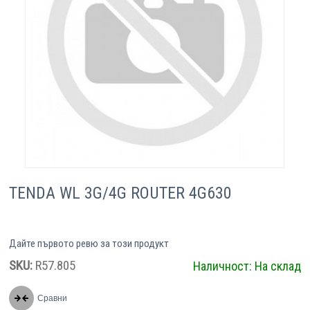
Компютри
Сървъри
Принтери
Консумативи
Аксесоари
TENDA WL 3G/4G ROUTER 4G630
Смартфони
Дайте първото ревю за този продукт
SKU:
R57.805
Наличност:
На склад
Сравни