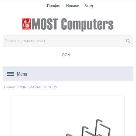
Профил
Новини
Вход
BGN
Menu
Начало
WIRE MANAGEMENT 2U
Продукти
Компоненти
Лаптопи
Таблети