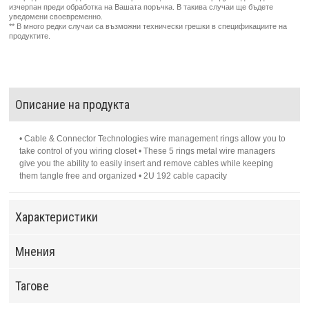
изчерпан преди обработка на Вашата поръчка. В такива случаи ще бъдете
уведомени своевременно.
** В много редки случаи са възможни технически грешки в спецификациите на
продуктите.
Описание на продукта
• Cable & Connector Technologies wire management rings allow you to
take control of you wiring closet • These 5 rings metal wire managers
give you the ability to easily insert and remove cables while keeping
them tangle free and organized • 2U 192 cable capacity
Характеристики
Мнения
Тагове