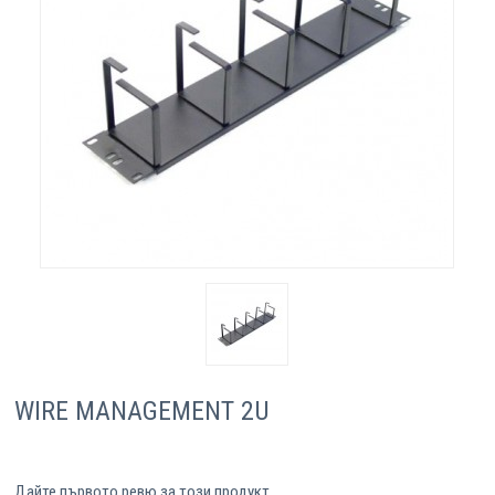
Компютри
Сървъри
Принтери
Консумативи
Аксесоари
Смартфони
WIRE MANAGEMENT 2U
Дайте първото ревю за този продукт