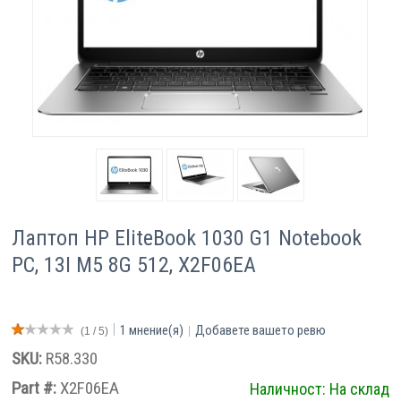
Компютри
Сървъри
Принтери
Консумативи
Аксесоари
Лаптоп HP EliteBook 1030 G1 Notebook
Смартфони
PC, 13I M5 8G 512, X2F06EA
1
мнение(я)
Добавете вашето ревю
(
1
/ 5)
SKU:
R58.330
Part #:
X2F06EA
Наличност:
На склад