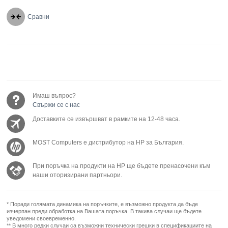
Сравни
Имаш въпрос?
Свържи се с нас
Доставките се извършват в рамките на 12-48 часа.
MOST Computers е дистрибутор на HP за България.
При поръчка на продукти на HP ще бъдете пренасочени към
наши оторизирани партньори.
* Поради голямата динамика на поръчките, е възможно продукта да бъде
изчерпан преди обработка на Вашата поръчка. В такива случаи ще бъдете
уведомени своевременно.
** В много редки случаи са възможни технически грешки в спецификациите на