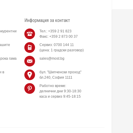
Информация за контакт
нкурентни
Тел.: +359 2 91 823
Факс: +359 2 873 00 37
нашите
Сервиз: 0700 144 11
(цена: 1 градски разговор)
рока гама
sales@most.bg
и в
бул. "Шипченски проход"
бл.240, София 1111
Работно време:
делнични дни 9:30-18:30
каса и сервиз 9:45-18:15