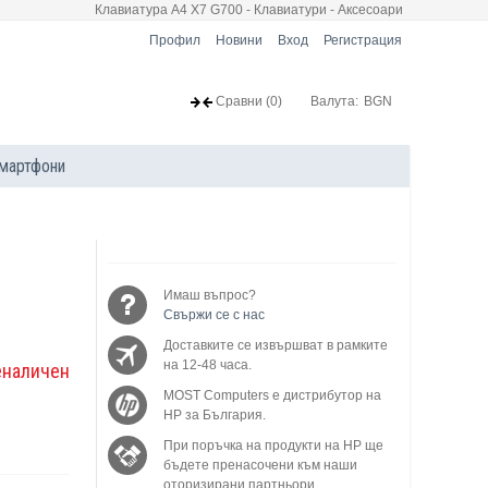
Клавиатура A4 X7 G700 - Клавиатури - Аксесоари
Профил
Новини
Вход
Регистрация
Сравни
(0)
Валута:
BGN
мартфони
Имаш въпрос?
Свържи се с нас
Доставките се извършват в рамките
на 12-48 часа.
еналичен
MOST Computers е дистрибутор на
HP за България.
При поръчка на продукти на HP ще
бъдете пренасочени към наши
оторизирани партньори.