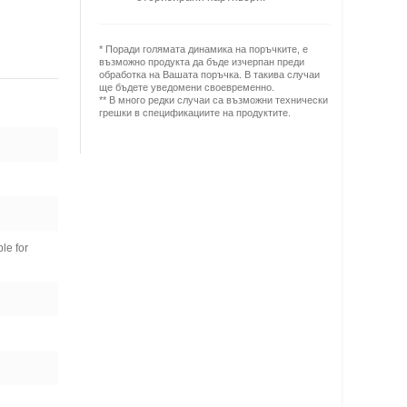
* Поради голямата динамика на поръчките, е
възможно продукта да бъде изчерпан преди
обработка на Вашата поръчка. В такива случаи
ще бъдете уведомени своевременно.
** В много редки случаи са възможни технически
грешки в спецификациите на продуктите.
le for