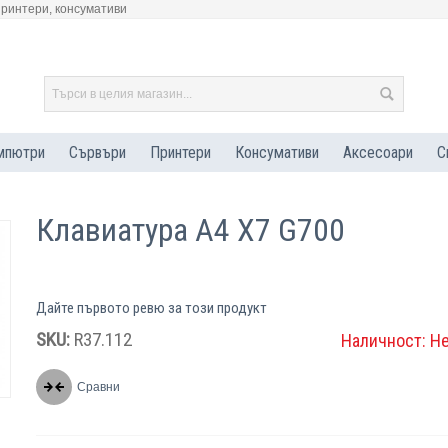
принтери, консумативи
мпютри
Сървъри
Принтери
Консумативи
Аксесоари
С
Клавиатура A4 X7 G700
Дайте първото ревю за този продукт
SKU:
R37.112
Наличност:
Н
Сравни