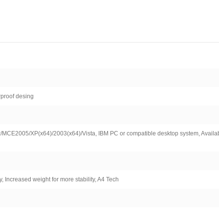
rproof desing
CE2005/XP(x64)/2003(x64)/Vista, IBM PC or compatible desktop system, Availab
ty, Increased weight for more stability, A4 Tech