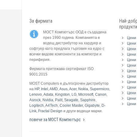
За фирмата
Най-добр
продукт
МОСТ Компютърс ООД е създадена
през 1990 година. Компанията е
Цени 
водещ дистрибутор на хардуер и
Цени 
софтуер като предлага търговия на едро с
Цени 
всички видове компоненти за компютри и
Цени 
периферия.
Цени
Цени 
Фирмата притежава сертификат ISO
Цени 
9001:2015
Цени 
Цени 
MOST Computers е дългосрочен дистрибутор
Цени
на
HP
,
Intel
,
AMD
,
Asus
,
Acer
,
Nokia
,
Supermicro
,
Цени 
Lenovo
,
Adata
,
Kingston
,
LG
,
Microsoft
,
Canon
,
Цени 
Asrock
,
Nvidia
,
Palit
,
Seagate
,
Sapphire
,
Цени 
Logitech
,
A4Tech
,
Cooler Master
,
Gigabyte
,
D-
Link
,
Fractal Design
и други водещи марки.
повече за МОСТ Компютърс