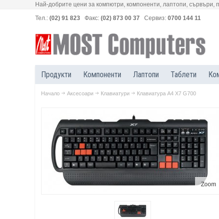
Най-добрите цени за компютри, компоненти, лаптопи, сървъри, 
Тел.:
(02) 91 823
Факс:
(02) 873 00 37
Сервиз:
0700 144 11
Продукти
Компоненти
Лаптопи
Таблети
Ко
Начало
Аксесоари
Клавиатури
Клавиатура A4 X7 G700
Zoom