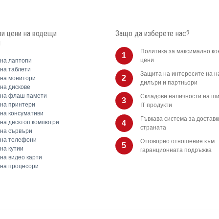
и цени на водещи
Защо да изберете нас?
и
Политика за максимално ко
1
цени
на лаптопи
на таблети
Защита на интересите на 
2
на монитори
дилъри и партньори
на дискове
 на флаш памети
Складови наличности на ши
3
на принтери
IT продукти
на консумативи
Гъвкава система за доставк
на десктоп компютри
4
страната
на сървъри
 на телефони
Отговорно отношение към
5
на кутии
гаранционната подръжка
на видео карти
на процесори