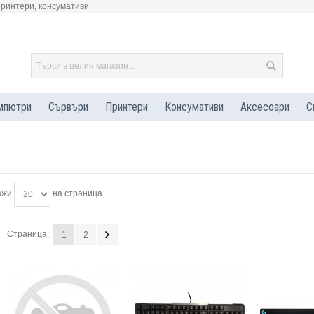
принтери, консумативи
мпютри
Сървъри
Принтери
Консумативи
Аксесоари
С
ажи
на страница
Страница:
1
2