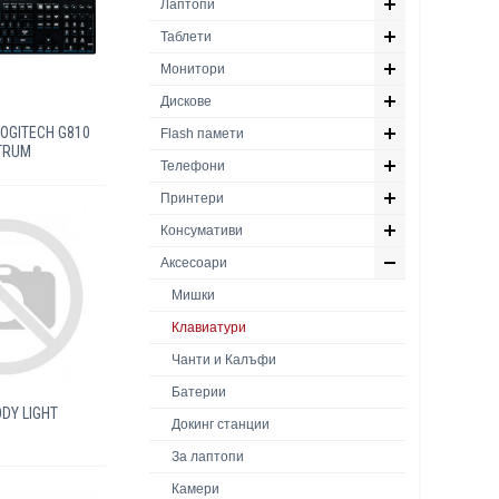
Лаптопи
Таблети
Монитори
Дискове
LOGITECH G810
Flash памети
TRUM
Телефони
Принтери
Консумативи
Аксесоари
Мишки
Клавиатури
Чанти и Калъфи
Батерии
DY LIGHT
Докинг станции
За лаптопи
Камери