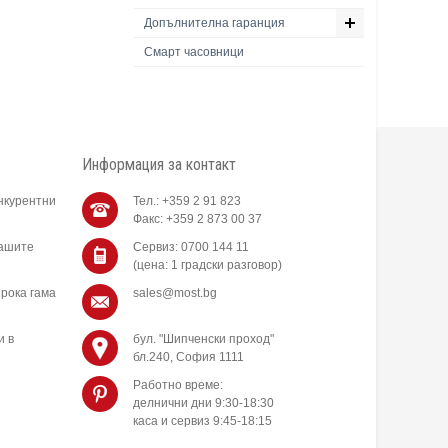
Допълнителна гаранция
Смарт часовници
Информация за контакт
нкурентни
Тел.: +359 2 91 823
Факс: +359 2 873 00 37
нашите
Сервиз: 0700 144 11
(цена: 1 градски разговор)
рока гама
sales@most.bg
и в
бул. "Шипченски проход"
бл.240, София 1111
Работно време:
делнични дни 9:30-18:30
каса и сервиз 9:45-18:15