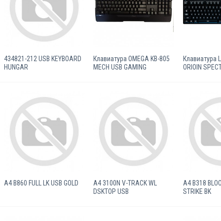
434821-212 USB KEYBOARD
Клавиатура OMEGA KB-805
Клавиатура 
HUNGAR
MECH USB GAMING
ORIOIN SPEC
A4 B860 FULL LK USB GOLD
A4 3100N V-TRACK WL
A4 B318 BLOO
DSKTOP USB
STRIKE BK