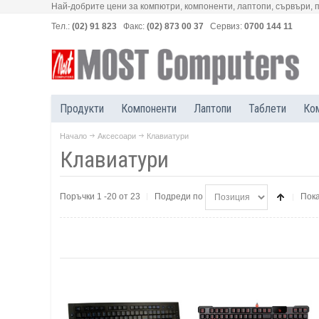
Най-добрите цени за компютри, компоненти, лаптопи, сървъри, 
Тел.:
(02) 91 823
Факс:
(02) 873 00 37
Сервиз:
0700 144 11
Продукти
Компоненти
Лаптопи
Таблети
Ко
Начало
Аксесоари
Клавиатури
Клавиатури
Поръчки 1 -20 от 23
Подреди по
Пок