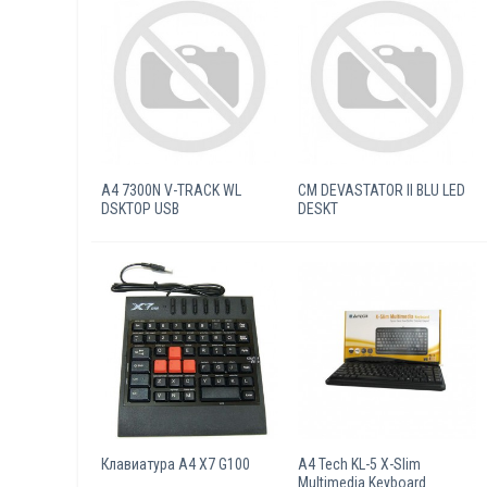
A4 7300N V-TRACK WL
CM DEVASTATOR II BLU LED
DSKTOP USB
DESKT
Клавиатура A4 X7 G100
A4 Tech KL-5 X-Slim
Multimedia Keyboard