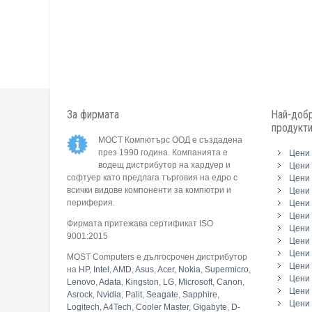
За фирмата
Най-добр
продукт
МОСТ Компютърс ООД е създадена
през 1990 година. Компанията е
Цени 
водещ дистрибутор на хардуер и
Цени 
софтуер като предлага търговия на едро с
Цени 
всички видове компоненти за компютри и
Цени 
периферия.
Цени
Цени 
Фирмата притежава сертификат ISO
Цени 
9001:2015
Цени 
Цени 
MOST Computers е дългосрочен дистрибутор
Цени
на
HP
,
Intel
,
AMD
,
Asus
,
Acer
,
Nokia
,
Supermicro
,
Цени 
Lenovo
,
Adata
,
Kingston
,
LG
,
Microsoft
,
Canon
,
Цени 
Asrock
,
Nvidia
,
Palit
,
Seagate
,
Sapphire
,
Цени 
Logitech
,
A4Tech
,
Cooler Master
,
Gigabyte
,
D-