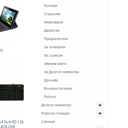
Колонки
Слушалки
Микрофони
Джойстик
Предпазители
За телефони
ey
За сървъри
Звукови карти
За Десктоп компютри
Дронове
Външна батерия
Роботи
Десктоп компютри
Работни станции
Скенери
4 Tech KD-126
LACK USB