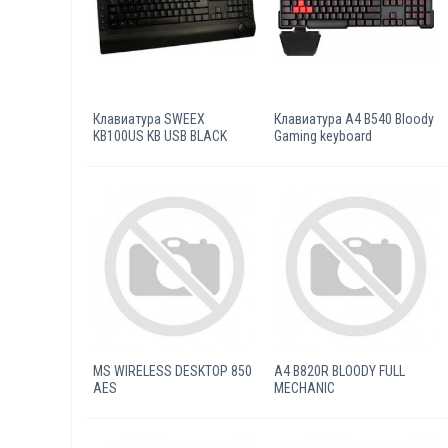
Клавиатура SWEEX
Клавиатура A4 B540 Bloody
KB100US KB USB BLACK
Gaming keyboard
MS WIRELESS DESKTOP 850
A4 B820R BLOODY FULL
AES
MECHANIC