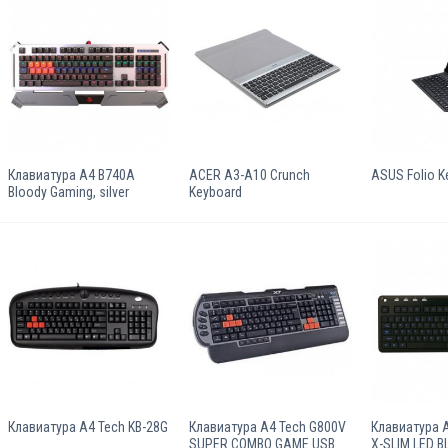
Клавиатура A4 B740A
ACER A3-A10 Crunch
ASUS Folio K
Bloody Gaming, silver
Keyboard
Клавиатура A4 Tech KB-28G
Клавиатура A4 Tech G800V
Клавиатура A
SUPER COMBO GAME USB
X-SLIM LED B