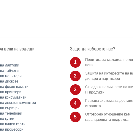
и цени на водещи
Защо да изберете нас?
и
Политика за максимално ко
1
цени
на лаптопи
на таблети
Защита на интересите на 
2
на монитори
дилъри и партньори
на дискове
 на флаш памети
Складови наличности на ши
3
на принтери
IT продукти
на консумативи
Гъвкава система за доставк
на десктоп компютри
4
страната
на сървъри
 на телефони
Отговорно отношение към
5
на кутии
гаранционната подръжка
на видео карти
на процесори