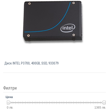
Компютри
Сървъри
Принтери
Консумативи
Аксесоари
Диск INTEL P3700, 400GB, SSD, 933079
Смартфони
Филтри
Цена
0 лв.
1365 лв.