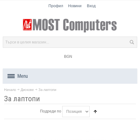
Профил
Новини
Вход
BGN
Menu
Начало
Дискове
За лаптопи
Продукти
За лаптопи
Компоненти
Подреди по
Лаптопи
Таблети