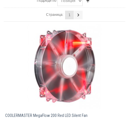
Подреди по
Компютри
Страница:
1
Сървъри
Принтери
Консумативи
Аксесоари
Смартфони
COOLERMASTER MegaFlow 200 Red LED Silent Fan