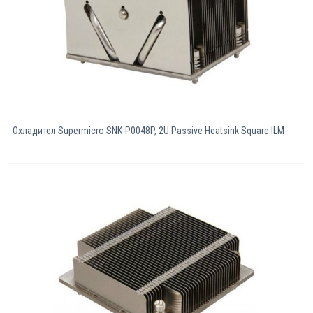
Охладител Supermicro SNK-P0048P, 2U Passive Heatsink Square ILM