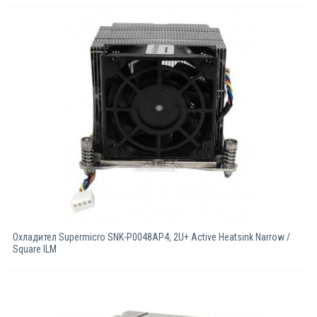
Охладител Supermicro SNK-P0048AP4, 2U+ Active Heatsink Narrow /
Square ILM