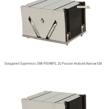
Охладител Supermicro SNK-P0048PS, 2U Passive Heatsink Narrow ILM