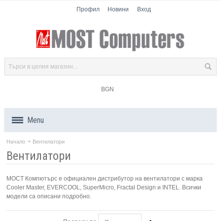
Профил
Новини
Вход
BGN
Menu
Начало
Вентилатори
Продукти
Вентилатори
Компоненти
МОСТ Компютърс е официален дистрибутор на вентилатори с марка
Cooler Master, EVERCOOL, SuperMicro, Fractal Design и INTEL. Всички
Лаптопи
модели са описани подробно.
Таблети