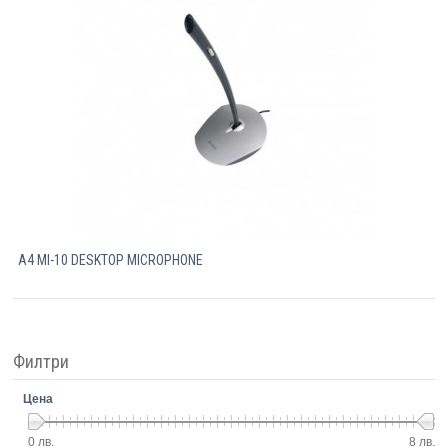
Компютри
Сървъри
Принтери
Консумативи
Аксесоари
A4 MI-10 DESKTOP MICROPHONE
Смартфони
Филтри
Цена
0 лв.
8 лв.