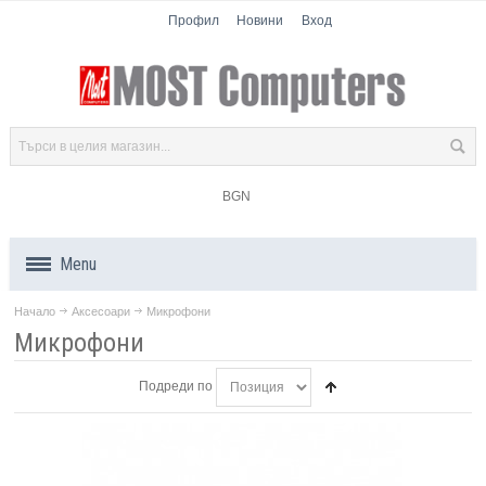
Профил
Новини
Вход
BGN
Menu
Начало
Аксесоари
Микрофони
Продукти
Микрофони
Компоненти
Подреди по
Лаптопи
Таблети