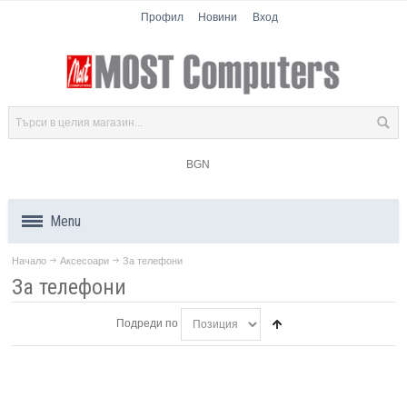
Профил
Новини
Вход
BGN
Menu
Начало
Аксесоари
За телефони
Продукти
За телефони
Компоненти
Подреди по
Лаптопи
Таблети