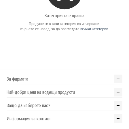
Компютри
Категорията е празна
Продуктите в тази категория са изчерпани.
Сървъри
Върнете се назад, за да разгледате
всички категории
.
Принтери
Консумативи
Аксесоари
За фирмата
Смартфони
Най-добри цени на водещи продукти
Защо да изберете нас?
Информация за контакт