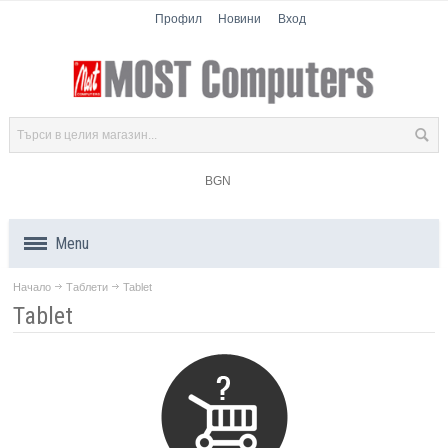
Профил
Новини
Вход
BGN
Menu
Начало
Таблети
Tablet
Продукти
Tablet
Компоненти
Лаптопи
Таблети