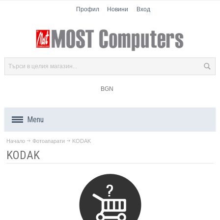
Профил
Новини
Вход
BGN
Menu
Начало
Фотоапарати
KODAK
Продукти
KODAK
Компоненти
Лаптопи
Таблети