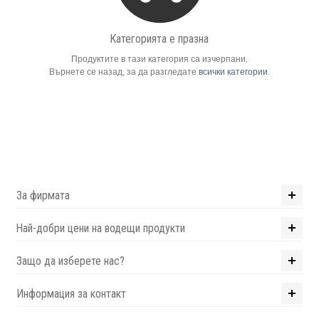
Компютри
Категорията е празна
Продуктите в тази категория са изчерпани.
Сървъри
Върнете се назад, за да разгледате
всички категории
.
Принтери
Консумативи
Аксесоари
За фирмата
Смартфони
Най-добри цени на водещи продукти
Защо да изберете нас?
Информация за контакт