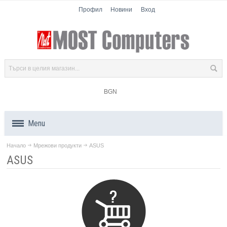
Профил
Новини
Вход
BGN
Menu
Начало
Мрежови продукти
ASUS
Продукти
ASUS
Компоненти
Лаптопи
Таблети