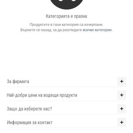
Компютри
Категорията е празна
Продуктите в тази категория са изчерпани.
Сървъри
Върнете се назад, за да разгледате
всички категории
.
Принтери
Консумативи
Аксесоари
За фирмата
Смартфони
Най-добри цени на водещи продукти
Защо да изберете нас?
Информация за контакт