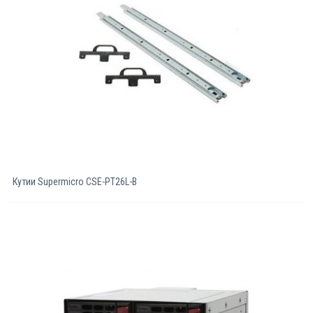
Компютри
Сървъри
Принтери
Консумативи
Аксесоари
Кутии Supermicro CSE-PT26L-B
Смартфони