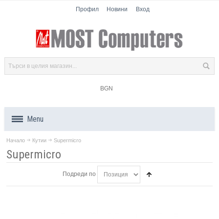
Профил
Новини
Вход
BGN
Menu
Начало
Кутии
Supermicro
Продукти
Supermicro
Компоненти
Подреди по
Лаптопи
Таблети