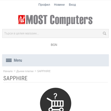
Профил
Новини
Вход
BGN
Menu
Начало
Дънни платки
SAPPHIRE
Продукти
SAPPHIRE
Компоненти
Лаптопи
Таблети