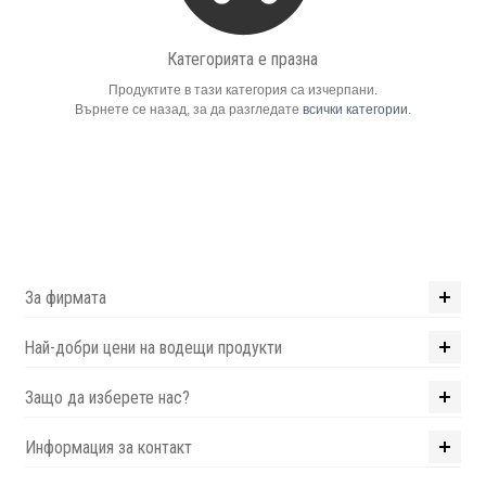
Компютри
Категорията е празна
Продуктите в тази категория са изчерпани.
Сървъри
Върнете се назад, за да разгледате
всички категории
.
Принтери
Консумативи
Аксесоари
За фирмата
Смартфони
Най-добри цени на водещи продукти
Защо да изберете нас?
Информация за контакт